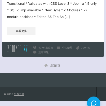
Transitional * Validates with CSS Level 3 * Joomla 1.5 only
* SQL dump available * New Dynamic Modules * 27
关闭弹窗
module positions * Edited S5 Tab Sh […]
查看更多
2010/05
27
4376 次点击
个人杂烩
Joomla
没有评论
返回首页
© 2009
思章老师