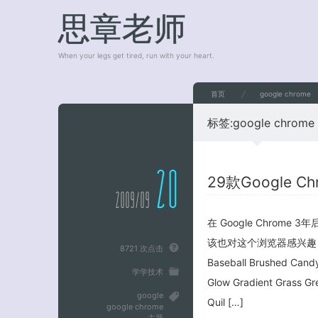
思章老师
When your legs get tired, run with your heart.
首页
google chrome
标签:
google chrome
20
29款Google 
2009/09
在 Google Chrom
该也对这个浏览器感兴趣，下
8721 次点击
Baseball Brushed Candy 
学学技术
Glow Gradient Grass Gre
google
Quil […]
google chrome