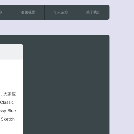
享
引领视觉
个人杂烩
关于我们
客服小美
测，大家应
assic
ssy Blue
l Sketch