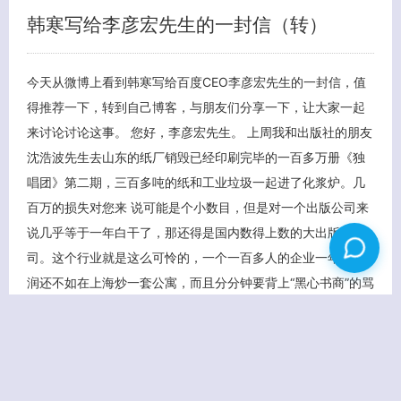
韩寒写给李彦宏先生的一封信（转）
今天从微博上看到韩寒写给百度CEO李彦宏先生的一封信，值
得推荐一下，转到自己博客，与朋友们分享一下，让大家一起
来讨论讨论这事。 您好，李彦宏先生。 上周我和出版社的朋友
沈浩波先生去山东的纸厂销毁已经印刷完毕的一百多万册《独
唱团》第二期，三百多吨的纸和工业垃圾一起进了化浆炉。几
百万的损失对您来 说可能是个小数目，但是对一个出版公司来
说几乎等于一年白干了，那还得是国内数得上数的大出版公
司。这个行业就是这么可怜的，一个一百多人的企业一年的利
润还不如在上海炒一套公寓，而且分分钟要背上“黑心书商”的骂
名。但是沈浩波一直很高兴，因为他说和百度的谈判终于有眉
目了，百度答应派人来商量百度文库 的事情，李承鹏，慕容雪
村，路金波，彭浩翔，都是文化行业 […]