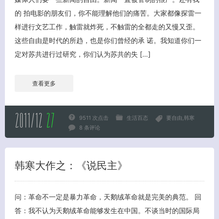
的 拍电影的朋友们，你不能理解他们的痛苦。大家都像探雷一
样进行文艺工作，触雷就炸死，不触雷的全都走的又慢又歪。
这些自由是时代的所趋，也是你们曾经的承 诺。我知道你们一
定对苏共进行过研究，你们认为苏共的失 […]
查看更多
2011/12
27
9511 次点击
生活百态
要自由
韩寒
8 条评论
韩寒大作之：《说民主》
问：革命不一定是暴力革命，天鹅绒革命就是完美的典范。 回
答：我不认为天鹅绒革命能够发生在中国。不谈当时的国际局