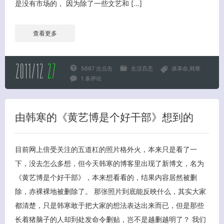
是没有市场的， 因为除了一些文艺和 […]
查看更多
2011/12
27
5687 次点击
生活百态
谈革命
韩寒
1 条评论
关闭弹窗
由韩寒的《黄艺博是个好干部》想到的
目前网上倍受关注的五道杠的照片格外火，本来只是看了一
下，没去怎么多想，但今天韩寒的博客里出现了新博文，名为
《黄艺博是个好干部》，本来想看看的，结果内容居然被删
除，赤裸裸地被删除了。 那张照片到底能反映什么，其实大家
都清楚，只是韩寒敢于把大家的想法表达出来而已，但是那些
长着猪脑子的人却到处发命令删贴，岂不是越删越明了？ 我们