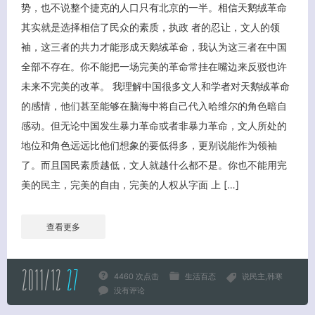
势，也不说整个捷克的人口只有北京的一半。相信天鹅绒革命
其实就是选择相信了民众的素质，执政 者的忍让，文人的领
袖，这三者的共力才能形成天鹅绒革命，我认为这三者在中国
全部不存在。你不能把一场完美的革命常挂在嘴边来反驳也许
未来不完美的改革。 我理解中国很多文人和学者对天鹅绒革命
的感情，他们甚至能够在脑海中将自己代入哈维尔的角色暗自
感动。但无论中国发生暴力革命或者非暴力革命，文人所处的
地位和角色远远比他们想象的要低得多，更别说能作为领袖
客服小美
了。而且国民素质越低，文人就越什么都不是。你也不能用完
美的民主，完美的自由，完美的人权从字面 上 […]
查看更多
2011/12
27
4460 次点击
生活百态
说民主
韩寒
没有评论