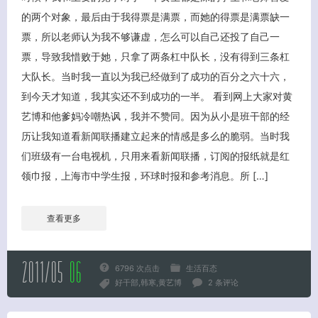
的两个对象，最后由于我得票是满票，而她的得票是满票缺一
票，所以老师认为我不够谦虚，怎么可以自己还投了自己一
票，导致我惜败于她，只拿了两条杠中队长，没有得到三条杠
大队长。当时我一直以为我已经做到了成功的百分之六十六，
到今天才知道，我其实还不到成功的一半。 看到网上大家对黄
艺博和他爹妈冷嘲热讽，我并不赞同。因为从小是班干部的经
历让我知道看新闻联播建立起来的情感是多么的脆弱。当时我
们班级有一台电视机，只用来看新闻联播，订阅的报纸就是红
领巾报，上海市中学生报，环球时报和参考消息。所 […]
查看更多
2011/05
06
6796 次点击
生活百态
好干部
韩寒
黄艺博
2 条评论