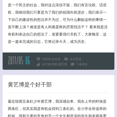
是一个民主的社会，我对这点深信不疑，我们有言论权、话语
权，我相信我们只要是为了我们的祖国向前进步，我们表示一
下自己的建设性的想法并不为过，可为什么删贴这样的事情一
直不断上演？难道是有人闲着蛋疼的厉害找活干？ 看来我是没
有权利表达自己的想法了，老婆要强行关机了，大家晚安，这
是一篇未完成的日志，它将记录今天，成为历史。
2011/05
06
15628 次点击
生活百态
好干部
韩寒
黄艺博
7 条评论
黄艺博是个好干部
最近惊闻五条杠少年黄艺博，我深感自卑。我在上学的时候是
两条杠，但其实我是有机会得到三条杠的。在小学全班选举的
时候，我和主要的竞争对手一个女生都是深的学生和老师喜爱