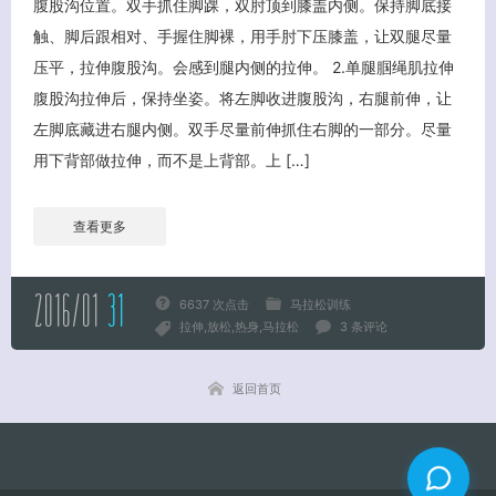
腹股沟位置。双手抓住脚踝，双肘顶到膝盖内侧。保持脚底接
触、脚后跟相对、手握住脚裸，用手肘下压膝盖，让双腿尽量
关闭弹窗
压平，拉伸腹股沟。会感到腿内侧的拉伸。 2.单腿腘绳肌拉伸
腹股沟拉伸后，保持坐姿。将左脚收进腹股沟，右腿前伸，让
左脚底藏进右腿内侧。双手尽量前伸抓住右脚的一部分。尽量
用下背部做拉伸，而不是上背部。上 […]
查看更多
2016/01
31
6637 次点击
马拉松训练
拉伸
放松
热身
马拉松
3 条评论
返回首页