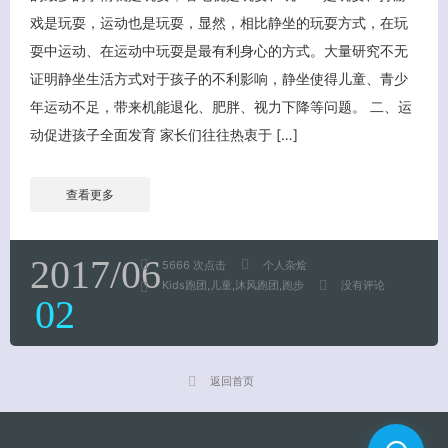
戏是玩耍，运动也是玩耍，显然，相比静坐的玩耍方式，在玩
耍中运动、在运动中玩耍是最有利身心的方式。大量研究不无
证明静坐生活方式对于孩子的不利影响，静坐使得儿童、青少
年运动不足，带来机能退化、肥胖、视力下降等问题。 二、运
动促进孩子全面发育 家长们往往热衷于 […]
查看更多
2017/06
5666 次点击
个人杂烩
Kids跑团
儿童
沐风跑团
跑步
没有评论
02
返回首页