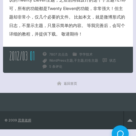
可，所有的功能都是Twenty Eleven的功能，非常强大！但主
题却非常小，仅几个必要的文件。 比如本文，就是微博形式的
关闭弹窗
日志，不显示主题，只显示简单的内容。 等我完善后，会写个
详细的教程，并提供下载。 敬请期待！
2012/03
01
7807 次点击
学学技术
WordPress主题
子主题
衍生主题
状态
5 条评论
返回首页
© 2009
思章老师