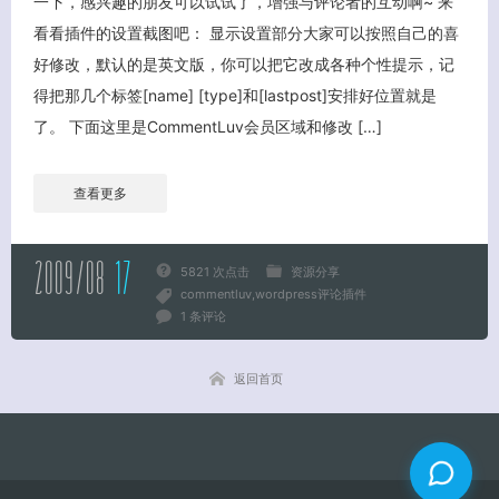
一下，感兴趣的朋友可以试试了，增强与评论者的互动啊~ 来
看看插件的设置截图吧： 显示设置部分大家可以按照自己的喜
关闭弹窗
好修改，默认的是英文版，你可以把它改成各种个性提示，记
得把那几个标签[name] [type]和[lastpost]安排好位置就是
了。 下面这里是CommentLuv会员区域和修改 […]
查看更多
2009/08
17
5821 次点击
资源分享
commentluv
wordpress评论插件
1 条评论
返回首页