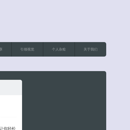
享
引领视觉
个人杂烩
关于我们
客服小美
让你轻松