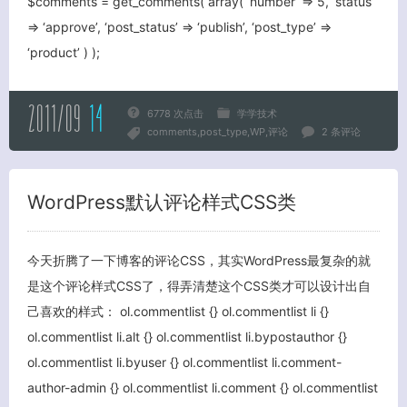
$comments = get_comments( array( ‘number’ => 5, ‘status’
=> ‘approve’, ‘post_status’ => ‘publish’, ‘post_type’ =>
‘product’ ) );
2011/09
14
6778 次点击
学学技术
comments
post_type
WP
评论
2 条评论
WordPress默认评论样式CSS类
今天折腾了一下博客的评论CSS，其实WordPress最复杂的就
是这个评论样式CSS了，得弄清楚这个CSS类才可以设计出自
客服小美
己喜欢的样式： ol.commentlist {} ol.commentlist li {}
ol.commentlist li.alt {} ol.commentlist li.bypostauthor {}
ol.commentlist li.byuser {} ol.commentlist li.comment-
author-admin {} ol.commentlist li.comment {} ol.commentlist