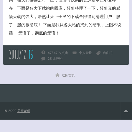
在，下面是各大下载站的回应，菠萝整理了一下，菠萝真的感
慨天朝的强大，居然让天下子民的下载全部得到清理门户，服
了，服的很彻底！ 下面是我从各大站的找到的结果，上图不说
关闭弹窗
话： 无语了，彻底的无语！
2010/12
16
47347 次点击
个人杂烩
自由门
25 条评论
返回首页
© 2009
思章老师