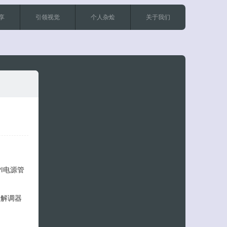
享
引领视觉
个人杂烩
关于我们
客服小美
ACPI电源管
 调制解调器