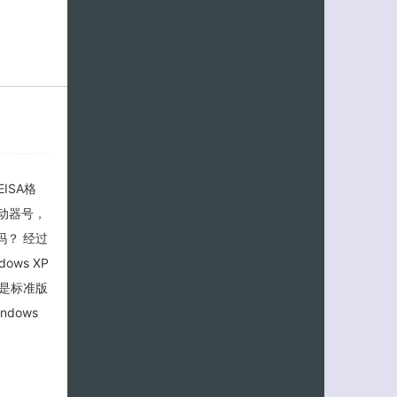
ISA格
驱动器号，
？ 经过
ws XP
是标准版
dows