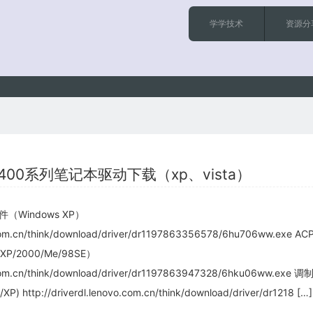
学学技术
资源分
 R400系列笔记本驱动下载（xp、vista）
件（Windows XP）
o.com.cn/think/download/driver/dr1197863356578/6hu706ww.exe 
XP/2000/Me/98SE）
vo.com.cn/think/download/driver/dr1197863947328/6hku06ww.exe
) http://driverdl.lenovo.com.cn/think/download/driver/dr1218 […]