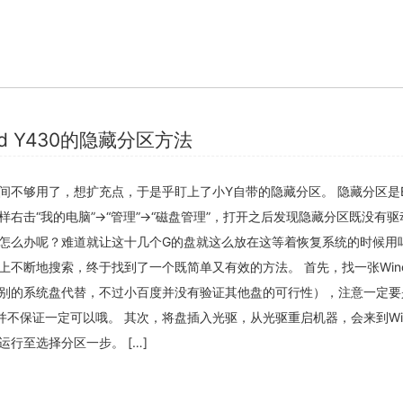
关闭弹窗
ad Y430的隐藏分区方法
间不够用了，想扩充点，于是乎盯上了小Y自带的隐藏分区。 隐藏分区是E
右击“我的电脑”→“管理”→“磁盘管理”，打开之后发现隐藏分区既没有
怎么办呢？难道就让这十几个G的盘就这么放在这等着恢复系统的时候用吗
不断地搜索，终于找到了一个既简单又有效的方法。 首先，找一张Windo
别的系统盘代替，不过小百度并没有验证其他盘的可行性），注意一定要
度并不保证一定可以哦。 其次，将盘插入光驱，从光驱重启机器，会来到Win
行至选择分区一步。 […]