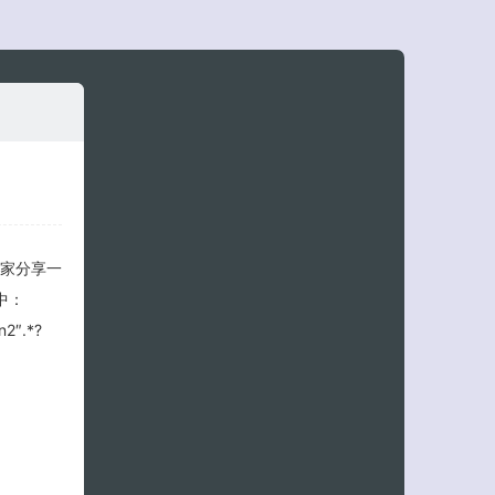
大家分享一
客服小美
中：
n2″.*?