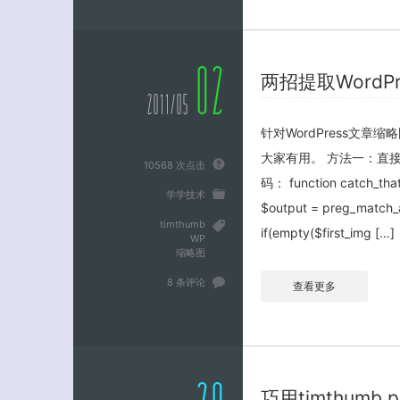
02
两招提取WordP
2011/05
针对WordPress文
大家有用。 方法一：直接用
10568 次点击
码： function catch_that_i
学学技术
$output = preg_match_al
timthumb
if(empty($first_img […]
WP
缩略图
8 条评论
查看更多
巧用timthumb