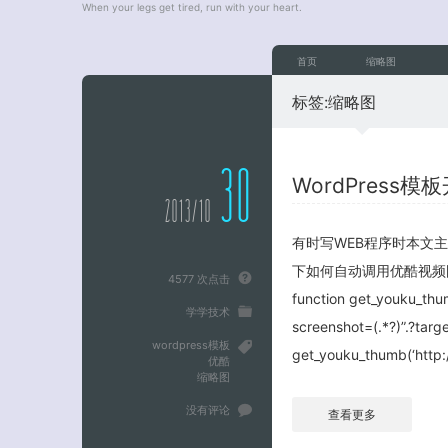
When your legs get tired, run with your heart.
首页
缩略图
标签:
缩略图
30
WordPress
2013/10
有时写WEB程序时本文主
下如何自动调用优酷视频图
4577 次点击
function get_youku_thum
学学技术
screenshot=(.*?)”.?targe
wordpress模板
get_youku_thumb(‘http:
优酷
缩略图
没有评论
查看更多