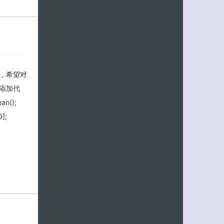
招，希望对
里添加代
ean();
0];