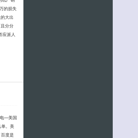
万的损失
数的大出
而且分分
答应派人
日电—美国
名单。美
，百度是