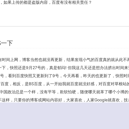
，如果上传的都是盗版内容，百度有没有相关责任？
S一下
有时间上网，博客当然也就没再更新，结果发现小气的百度真的就从此不
te一下，快照还是9月27号的，真是郁闷! 但我这几天还是想办法挤出时间
0号，看到百度快照又更新到了9号，今天再看，昨天的也更新了，快照时间
谢百度，相反，是BS百度，从一开始我就百度就没好感，对百度对草根站
中国政治总是一个样，没有平等，欺软怕硬，随便哪天就革了哪个小博的
le不这样，只要你的博客或网站内容好，大家喜欢，人家Google就喜欢，
平等，没有过多的政治色彩， […]