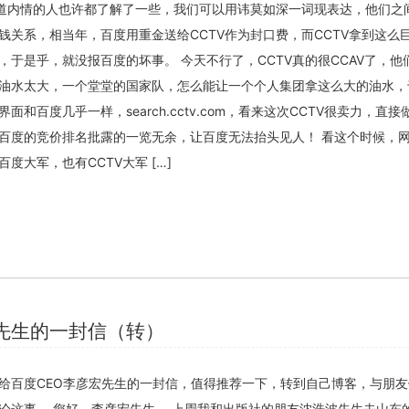
知道内情的人也许都了解了一些，我们可以用讳莫如深一词现表达，他们之
钱关系，相当年，百度用重金送给CCTV作为封口费，而CCTV拿到这么
，于是乎，就没报百度的坏事。 今天不行了，CCTV真的很CCAV了，他
油水太大，一个堂堂的国家队，怎么能让一个个人集团拿这么大的油水，
和百度几乎一样，search.cctv.com，看来这次CCTV很卖力，直接
百度的竞价排名批露的一览无余，让百度无法抬头见人！ 看这个时候，
度大军，也有CCTV大军 […]
先生的一封信（转）
给百度CEO李彦宏先生的一封信，值得推荐一下，转到自己博客，与朋
论这事。 您好，李彦宏先生。 上周我和出版社的朋友沈浩波先生去山东