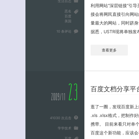
生活百态
利用网站“深层链接”引
恶名
接会将网民直接引向网站
百度
美国
量最大的网站，同时跻身
据悉，USTR现将单独发布 
10 条评论
查看更多
23
百度文档分享平
2009/11
逛了一圈，发现百度新上线了百
.xls .xlsx格式
41030 次点击
携带。 目前来看只对单
学学技术
百度这个新功能，应该会
百度