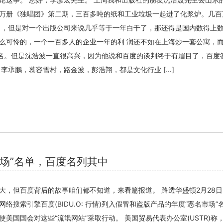
万册《独唱团》第二期，三百多吨的纸和工业垃圾一起进了化浆炉。几百
目，但是对一个出版公司来说几乎等于一年白干了，那还得是国内数得上
么可怜的，一个一百多人的企业一年的利 润还不如在上海炒一套公寓，
骂名。但是沈浩波一直很高兴，因为他说和百度的谈判终于有眉目了，百度
李承鹏，慕容雪村，路金波，彭浩翔，都是文化行业 […]
市场”名单，百度名列其中
大，但百度背后的故事咱们都不知道，来看篇报道。 路透华盛顿2月28
络搜索引擎百度(BIDU.O: 行情)列入假冒和盗版产品的年度“恶名市场”
美国国会对这些“流氓网站”采取行动。 美国贸易代表办公室(USTR)称
关闭弹窗