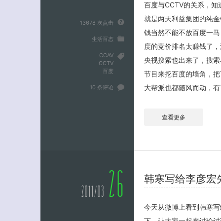
百度与CCTV的关系，
就是两天利益集团的纯金
13678 次点击
钱当然不能不放百度一马
生活百态
度的竞价排名太赚钱了，
CCAV
央视搜索也出来了，搜索界面
CCTV
百度
节目来挖百度的墙角，把
大帮派也都随风而动，有百
10 条评论
查看更多
26
韩寒写给李彦宏
2011/03
今天从微博上看到韩寒写
下，让大家一起来讨论讨