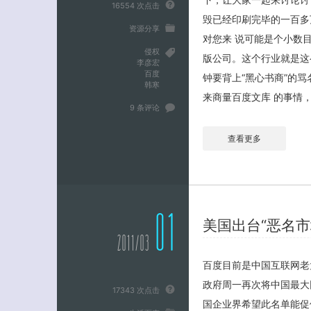
16554 次点击
毁已经印刷完毕的一百多
资源分享
对您来 说可能是个小数
侵权
版公司。这个行业就是这
李彦宏
百度
钟要背上“黑心书商”的
韩寒
来商量百度文库 的事情，
9 条评论
查看更多
01
美国出台“恶名
2011/03
百度目前是中国互联网老
政府周一再次将中国最大网
17343 次点击
国企业界希望此名单能促使