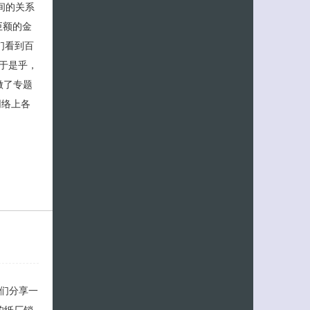
间的关系
巨额的金
们看到百
于是乎，
做了专题
网络上各
客服小美
友们分享一
的纸厂销