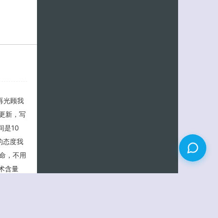
再光顾我
来更新，写
是10
的态度我
命，不用
技术含量