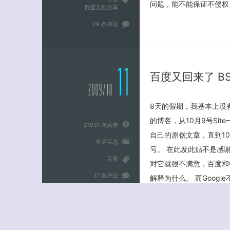
问题，能不能保证不侵权
百度文档分享
29 条评论
11
百度又回来了 B
2009/10
8天的假期，我基本上没
的博客，从10月9号Si
21031 次点击
自己的原创文章，直到1
生活百态
号。 在此发此贴不是感
百度
对它就很不满意，百度和
17 条评论
解释为什么。 而Goog
高，对待站的态度也公正、
查看更多