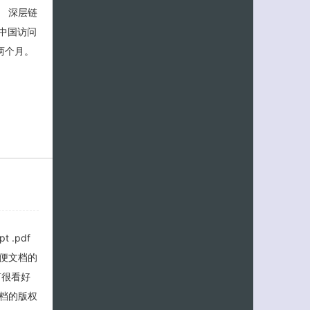
。 深层链
中国访问
两个月。
 .pdf
方便文档的
萝很看好
档的版权