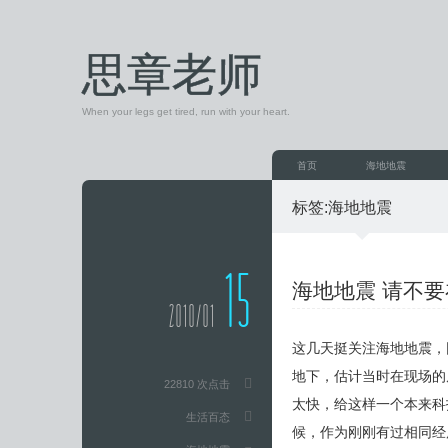
思章老师
When your legs get tired, run with your heart.
首页
海地地震
标签:
海地地震
15
海地地震 请不
2010/01
这几天挺关注海地地震，
地下，估计当时在现场的
22810 次点击
太快，给这样一个本来科
生活百态
候，作为刚刚有过相同经