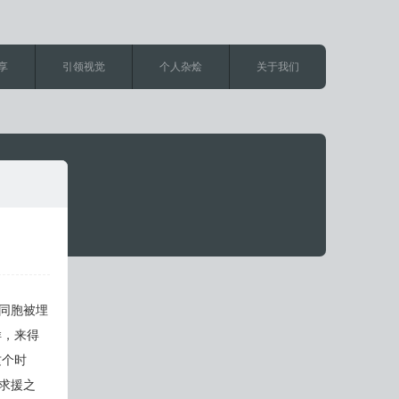
享
引领视觉
个人杂烩
关于我们
同胞被埋
样，来得
这个时
求援之