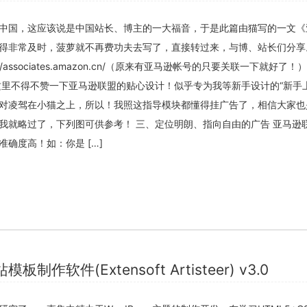
中国，这应该说是中国站长、博主的一大福音，于是此篇由猫写的一文《
得非常及时，菠萝就不再费功夫去写了，直接转过来，与博、站长们分享
//associates.amazon.cn/（原来有亚马逊帐号的只要关联一下就好了！
这里不得不赞一下亚马逊联盟的贴心设计！似乎专为我等新手设计的“新手
对凌驾在小猫之上，所以！我照这指导模块都懂得挂广告了，相信大家也
我就略过了，下列图可供参考！ 三、定位明朗、指向自由的广告 亚马逊
确度高！如：你是 […]
关闭弹窗
作软件(Extensoft Artisteer) v3.0