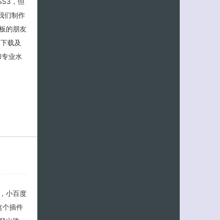
SS3，但
助我们制作
板的朋友
的下载及
题和专业水
面，小百度
这个插件