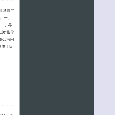
亚马逊广
。 一、
） 二、界
上路”指导
是没有问
联盟让我