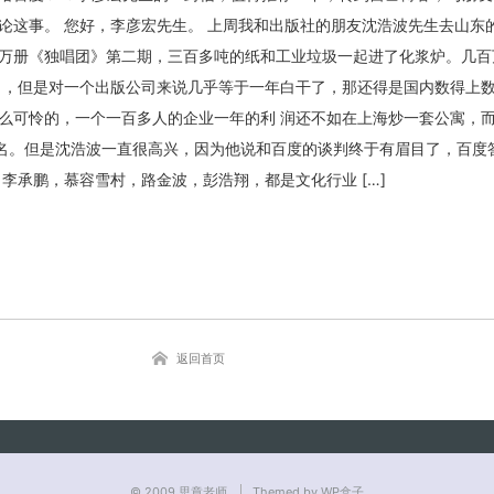
论这事。 您好，李彦宏先生。 上周我和出版社的朋友沈浩波先生去山东
万册《独唱团》第二期，三百多吨的纸和工业垃圾一起进了化浆炉。几百
目，但是对一个出版公司来说几乎等于一年白干了，那还得是国内数得上
关闭弹窗
么可怜的，一个一百多人的企业一年的利 润还不如在上海炒一套公寓，
骂名。但是沈浩波一直很高兴，因为他说和百度的谈判终于有眉目了，百度
李承鹏，慕容雪村，路金波，彭浩翔，都是文化行业 […]
返回首页
© 2009
思章老师
Themed by WP盒子