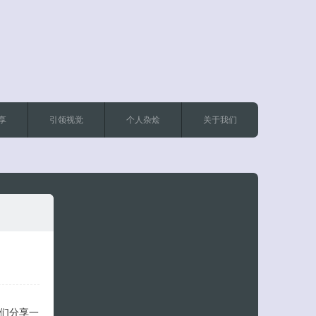
享
引领视觉
个人杂烩
关于我们
客服小美
友们分享一