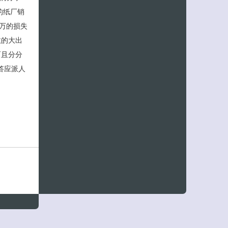
的纸厂销
万的损失
数的大出
而且分分
答应派人