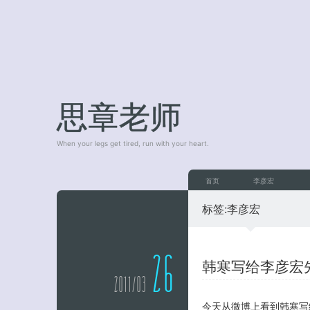
思章老师
When your legs get tired, run with your heart.
首页
李彦宏
标签:
李彦宏
26
韩寒写给李彦宏
2011/03
今天从微博上看到韩寒写