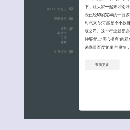
下，让大家一起来讨论讨
16560 次点击
毁已经印刷完毕的一百多
资源分享
对您来 说可能是个小数
侵权
版公司。这个行业就是这
李彦宏
百度
钟要背上“黑心书商”的
韩寒
来商量百度文库 的事情，
9 条评论
查看更多