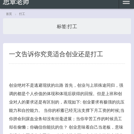
思章老师
首页
打工
标签:
打工
客服小美
一文告诉你究竟适合创业还是打工
创业绝对不是逃避现状的出路 首先，创业与上班殊途同归，强
调的都是个人价值的体现和体现后获得的回报。但是上班和创
业对人的要求还是有区别的，表现如下: 创业要求有极强的抗压
能力和自控能力。 当你的积蓄已经无法支撑下月工资的时候;当
你拼命到尿血业务却没有丝毫进展；当你辛苦工作的时候员工
却在偷懒；你确信你能抗的住？ 创业意味着自己当老板，意味