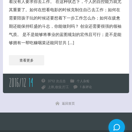
着没有人要求你去工作。 在这种状态下，个人的自控能力就尤
其重要了。如何在想看电影的时候克制住自己去工作；如何在
关闭弹窗
需要陪孩子玩的时候还要想着下一步工作怎么办；如何在疲惫
期还能保持旺盛的斗志，你能做到吗？ 创业还需要很强的领袖
气质。 是不是能够将事业的蓝图规划的宏伟且可行；是不是能
够拥有一帮吃糠咽菜还能同甘共 […]
查看更多
2016/12
14
3712 次点击
个人杂烩
上班
创业
打工
1 条评论
返回首页