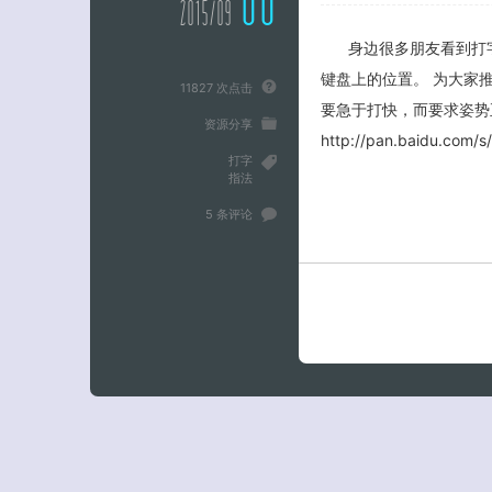
08
2015/09
身边很多朋友看到打
键盘上的位置。 为大家
11827 次点击
要急于打快，而要求姿势正
资源分享
http://pan.baidu.com/
打字
指法
5 条评论