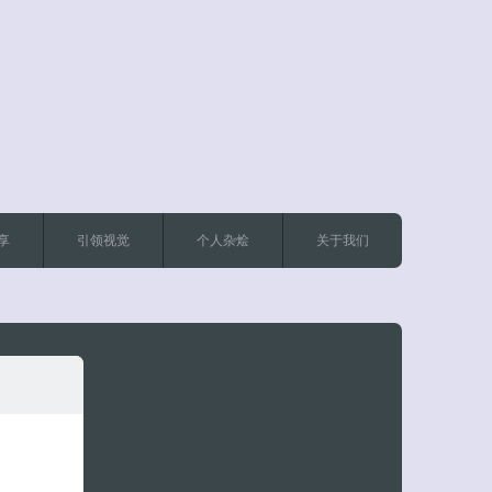
客服小美
享
引领视觉
个人杂烩
关于我们