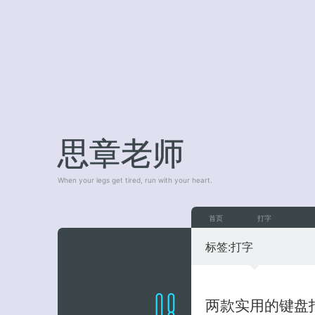
思章老师
When your legs get tired, run with your heart.
首页
打字
标签:
打字
两款实用的键盘