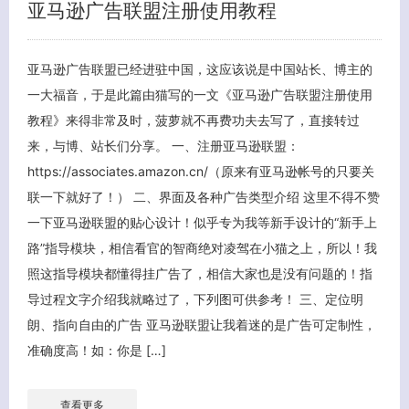
亚马逊广告联盟注册使用教程
亚马逊广告联盟已经进驻中国，这应该说是中国站长、博主的
一大福音，于是此篇由猫写的一文《亚马逊广告联盟注册使用
教程》来得非常及时，菠萝就不再费功夫去写了，直接转过
来，与博、站长们分享。 一、注册亚马逊联盟：
https://associates.amazon.cn/（原来有亚马逊帐号的只要关
联一下就好了！） 二、界面及各种广告类型介绍 这里不得不赞
一下亚马逊联盟的贴心设计！似乎专为我等新手设计的“新手上
客服小美
路”指导模块，相信看官的智商绝对凌驾在小猫之上，所以！我
照这指导模块都懂得挂广告了，相信大家也是没有问题的！指
导过程文字介绍我就略过了，下列图可供参考！ 三、定位明
朗、指向自由的广告 亚马逊联盟让我着迷的是广告可定制性，
准确度高！如：你是 […]
查看更多