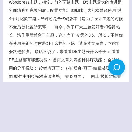
Wordpress主题，相较之前的两款主题，D5主题最大的改进是
界面清爽和完美的后台配置功能。因如此，大前端曾经使用 过
4个月此款主题，当时还是全代码版本（是为了设计主题的时候
不受后台配置所束缚），而今，为了广大主题爱好者和各路站
长，浩子重新整合了主题，这才有了 今天的D5。所以，不管你
在使用主题的时候遇到什么样的问题，请在本文留言，本站将
会跟进解决。 废话不说了，来看看D5主题长什么样子： 看看
D5主题都有哪些功能： 首页文章列表各种排序功能； 全站通
用的分享模块； 读者墙页面；（在“后台-页面-编辑某页面-页
面属性”中的模板对应读者墙） 标签页面； （同上 模板对应标
签页 […]
查看更多
2012/06
28
10324 次点击
学学技术
d5
大前端
5 条评论