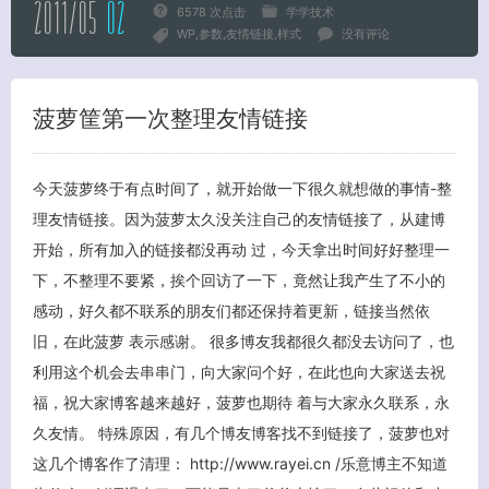
2011/05
02
6578 次点击
学学技术
WP
参数
友情链接
样式
没有评论
菠萝筐第一次整理友情链接
关闭弹窗
今天菠萝终于有点时间了，就开始做一下很久就想做的事情-整
理友情链接。因为菠萝太久没关注自己的友情链接了，从建博
开始，所有加入的链接都没再动 过，今天拿出时间好好整理一
下，不整理不要紧，挨个回访了一下，竟然让我产生了不小的
感动，好久都不联系的朋友们都还保持着更新，链接当然依
旧，在此菠萝 表示感谢。 很多博友我都很久都没去访问了，也
利用这个机会去串串门，向大家问个好，在此也向大家送去祝
福，祝大家博客越来越好，菠萝也期待 着与大家永久联系，永
久友情。 特殊原因，有几个博友博客找不到链接了，菠萝也对
这几个博客作了清理： http://www.rayei.cn /乐意博主不知道