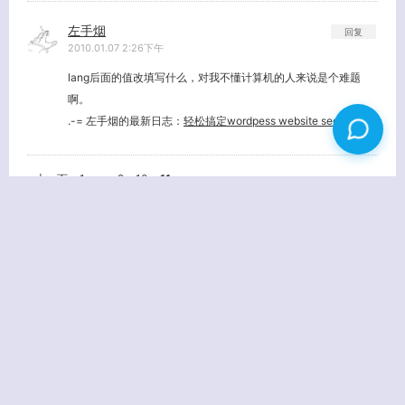
左手烟
回复
2010.01.07 2:26下午
lang后面的值改填写什么，对我不懂计算机的人来说是个难题
啊。
.-= 左手烟的最新日志：
轻松搞定wordpess website seo
=-.
« 上一页
1
…
9
10
11
姓名
(必填)
E-MAIL
(必填) - 不会公开 -
URL