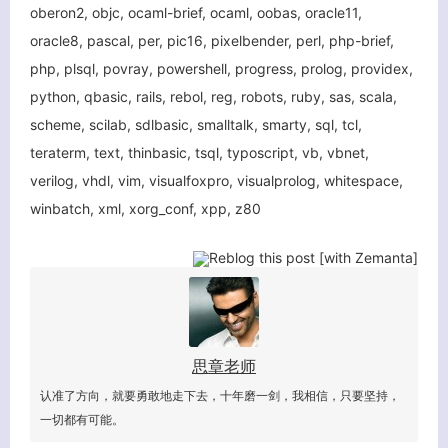
oberon2, objc, ocaml-brief, ocaml, oobas, oracle11,
oracle8, pascal, per, pic16, pixelbender, perl, php-brief,
php, plsql, povray, powershell, progress, prolog, providex,
python, qbasic, rails, rebol, reg, robots, ruby, sas, scala,
scheme, scilab, sdlbasic, smalltalk, smarty, sql, tcl,
teraterm, text, thinbasic, tsql, typoscript, vb, vbnet,
verilog, vhdl, vim, visualfoxpro, visualprolog, whitespace,
winbatch, xml, xorg_conf, xpp, z80
关闭弹窗
思章老师
认准了方向，就要勇敢地走下去，十年磨一剑，我相信，只要坚持，
一切都有可能。