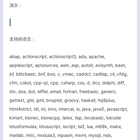
演示：
客服小美
支持的语言：
abap, actionscript, actionscript3, ada, apache,
applescript, apt
sources, asm, asp, autoit, avisynth, bash,
bf, blitzbasic, bnf, boo, c, c
mac, caddcl, cadlisp, cil, cfdg,
cfm, cobol, cpp-qt, cpp, csharp, css, d, dcs, delphi, diff,
div, dos, dot, eiffel, email, fortran, freebasic, genero,
gettext, glsl, gml, bnuplot, groovy, haskell, hq9plus,
html4strict, idl, ini, inno, intercal, io, java, java5, javascript,
kixtart, klonec, klonecpp, latex, lisp, locobasic, lolcode
lotusformulas, lotusscript, lscript, lsl2, lua, m68k, make,
matlab, mirc, modula3, mpasm, mxml, mysql, nsis,