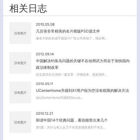
相关日志
2010.05.08
几百张非常精美的名片模版PSD源文件
没有图片
做名片的站长或平面设计广告公司有福了，我从网…
2012.09.14
关闭弹窗
中国解决钓鱼岛问题的关键不在动用武力而在于加快国内
没有图片
政治体制改革
此文是转自天涯的一篇文章，仔细读来，我发现作…
2010.05.11
UCenterHome升级到X1用户组为空没有权限的解决方法
没有图片
由UCenterHome升级到Discuz!…
2010.12.21
和谐中国14个经典问题，看你能答出来几个
没有图片
第1题：为什么有人从几千米高直接跌落到千米左…