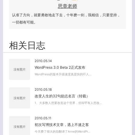
思章老师
认准了方向，就要勇敢地走下去，十年磨一剑，我相信，只要坚持，
一切都有可能。
相关日志
2010.05.14
WordPress 3.0 Beta 2正式发布
没有图片
关闭弹窗
WordPress的版本升级速度真是快的吓人…
2010.05.18
改变人生的32句励志名言（转载）
没有图片
1、大多数人想要改造这个世界，但却罕有人想改…
2010.05.11
初次写博技术文章，遇上不速之客
没有图片
今天费了很大的劲翻译了Arne的WordPr…