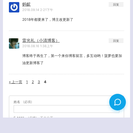
蚂蚁
回复
2018.09.14 2:21下午
2018年都要来了，博主改更新了
雷光礼（小清博客）
回复
2018.08.16 1:38上午
博客终于再生了，第一个来你博客留言，多互动哟！菠萝也要加
油更新博客了
« 上一页
1
2
3
4
姓名
(必填)
E-MAIL
(必填) - 不会公开 -