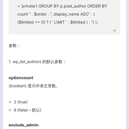
= ‘private’) GROUP BY p.post_author ORDER BY
count ” . $order . “, display_name ASC” . (
($limited >= 0) ? ( ‘ LIMIT ‘ . $limited ) : ”) );
参数：
1. wp_list_authors 的默认参数：
optioncount
(
boolean
) 显示作者文章数。
(true)
1
(false – 默认)
0
exclude_admin