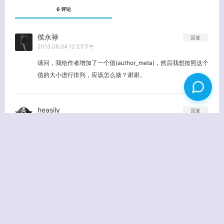
6 评论
侯永禄
回复
2013.08.04 12:23下午
请问，我给作者增加了一个值(author_meta)，然后我想按照这个
值的大小进行排列，应该怎么做？谢谢。
heasily
回复
2012.12.29 4:34下午
2. 重新构建查询语句 这段语句在哪里加？
落花生
回复
2012.12.29 6:51下午
直接加到页面里或者加到functions.php文件都可以。。。
有创意吧
回复