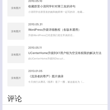
2010.05.10
收藏群里小清同学针对寒三友的诗句
没有图片
小清同学在群里发的她和她师傅一起写的诗，收藏…
2010.05.31
WordPress升级详细教程（各版本通用）
没有图片
升级WordPress已经是我们老生常谈的话…
2010.05.11
UCenterHome升级到X1用户组为空没有权限的解决方法
没有图片
由UCenterHome升级到Discuz!…
2013.01.05
《流浪者的尊严》图片摘录
没有图片
今天例行从腾讯《视界》逛了一圈，被这篇名为《…
评论