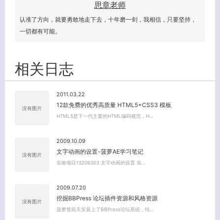
思章老师
认准了方向，就要勇敢地走下去，十年磨一剑，我相信，只要坚持，
一切都有可能。
相关日志
2011.03.22
12款免费的优秀高质量 HTML5+CSS3 模板
没有图片
HTML5是下一代主要的HTML编码规范，H…
2009.10.09
文字动画的设置-菠萝AE学习笔记
没有图片
实验项目13206303 文字动画的设置 实…
2009.07.20
挖掘BBPress 论坛插件资源和风格资源
没有图片
菠萝筐前天安装上了BBPress论坛系统，结…