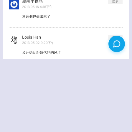
越南小食品
回复
2013.05.16 4:15下午
連這個也做出來了
Louis Han
回复
2013.05.02 9:20下午
又开始刮起短代码的风了
落花生
回复
2013.05.03 12:33上午
老L，因博客限制，评论临时没有链接了，希望理解，抽空我把这
个限制取消
codee
回复
2013.05.02 9:05上午
好高端，看不懂！