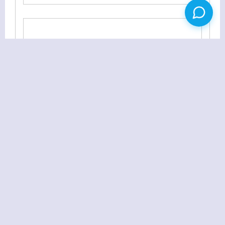
WordPress日志访问统计插件：WP-PostViews
WordPress 3.0正式版发布 菠萝筐第一时间升级
返回首页