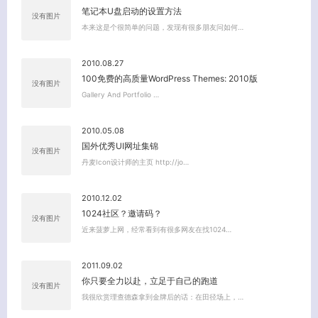
笔记本U盘启动的设置方法
没有图片
本来这是个很简单的问题，发现有很多朋友问如何…
关闭弹窗
2010.08.27
100免费的高质量WordPress Themes: 2010版
没有图片
Gallery And Portfolio …
2010.05.08
国外优秀UI网址集锦
没有图片
丹麦Icon设计师的主页 http://jo…
2010.12.02
1024社区？邀请码？
没有图片
近来菠萝上网，经常看到有很多网友在找1024…
2011.09.02
你只要全力以赴，立足于自己的跑道
没有图片
我很欣赏理查德森拿到金牌后的话：在田径场上，…