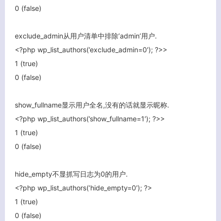
0 (false)
exclude_admin从用户清单中排除’admin’用户.
<?php wp_list_authors(’exclude_admin=0′); ?>>
1 (true)
0 (false)
show_fullname显示用户全名,没有的话就显示昵称.
<?php wp_list_authors(’show_fullname=1′); ?>>
1 (true)
0 (false)
hide_empty不显抓写日志为0的用户.
<?php wp_list_authors(’hide_empty=0′); ?>
1 (true)
0 (false)