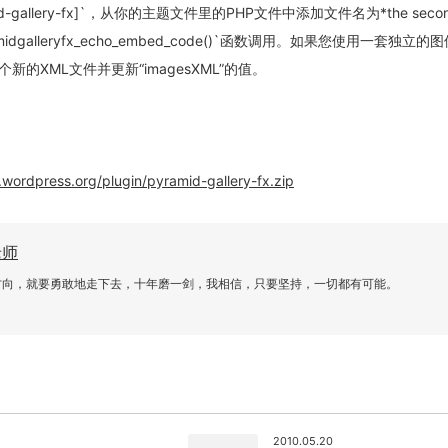
pyramid-gallery-fx]`，从你的主题文件里的PHP文件中添加文件名为*the seco
amidgalleryfx_echo_embed_code()`函数调用。如果您使用一套独立
的XML文件并更新“imagesXML”的值。
.wordpress.org/plugin/pyramid-gallery-fx.zip
老师
方向，就要勇敢地走下去，十年磨一剑，我相信，只要坚持，一切都有可能。
2010.05.20