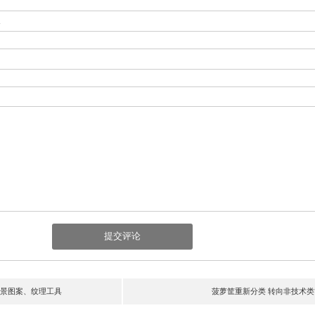
-
景图案、纹理工具
菠萝筐重新分类 转向非技术类