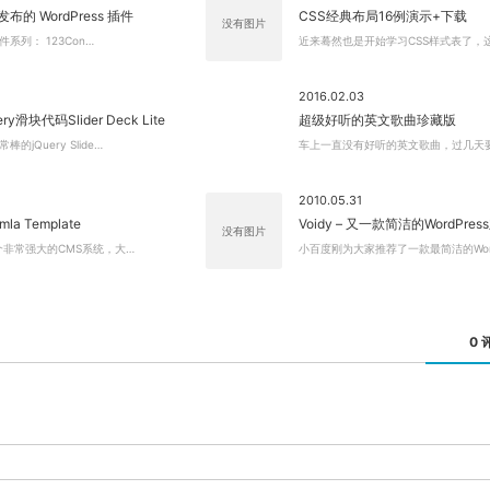
4发布的 WordPress 插件
CSS经典布局16例演示+下载
没有图片
插件系列： 123Con…
近来蓦然也是开始学习CSS样式表了，
2016.02.03
y滑块代码Slider Deck Lite
超级好听的英文歌曲珍藏版
的jQuery Slide…
车上一直没有好听的英文歌曲，过几天
2010.05.31
omla Template
Voidy – 又一款简洁的WordPres
没有图片
一个非常强大的CMS系统，大…
小百度刚为大家推荐了一款最简洁的Word
0 