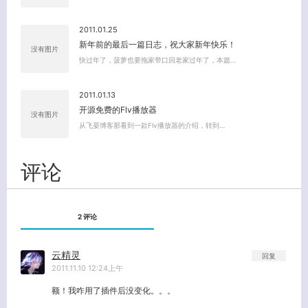
2011.01.25
新年前的最后一篇日志，祝大家新年快乐！
没有图片
快过年了，菠萝也要拖家带口回老家过年了，本篇…
2011.01.13
开源免费的Flv播放器
没有图片
从飞晏博客那看到一款Flv播放器的介绍，转到…
评论
2 评论
云精灵
回复
2011.11.10 12:24上午
额！我咋用了插件后没变化。。。