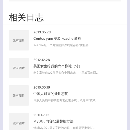
相关日志
2013.05.23
Centos yum 安装 xcache 教程
没有图片
Xcache是一个开源的操作码缓存器/优化器…
关闭弹窗
2012.12.28
美国女生给我的六个惊诧（转）
没有图片
此文章转自QQ群里关心中国未来、中国教育的网…
2010.05.16
中国人对立的处世态度
没有图片
许多人头脑中都装有两套处世系统，既尊崇“威武…
2011.03.12
MySQL内容批量替换方法
没有图片
针对MySQL里某字段的内容，有时需要批量替…