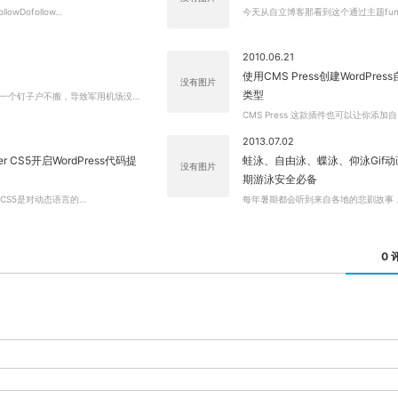
lowDofollow…
今天从自立博客那看到这个通过主题func
2010.06.21
使用CMS Press创建WordPre
没有图片
类型
一个钉子户不搬，导致军用机场没…
CMS Press 这款插件也可以让你添加自
2013.07.02
er CS5开启WordPress代码提
蛙泳、自由泳、蝶泳、仰泳Gif动
没有图片
期游泳安全必备
er CS5是对动态语言的…
每年暑期都会听到来自各地的悲剧故事
0 