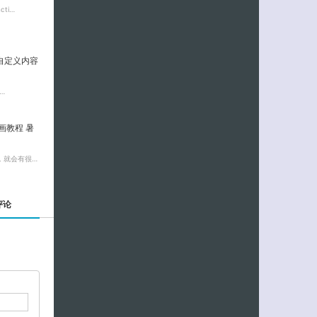
ti…
ss自定义内容
…
画教程 暑
，就会有很…
评论