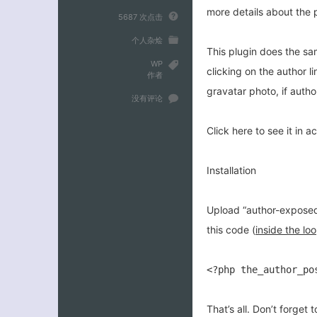
more details about the 
5687 次点击
个人杂烩
This plugin does the sam
WP
clicking on the author l
作者
gravatar photo, if autho
没有评论
Click here to see it in ac
Installation
Upload “author-exposed”
this code (
inside the lo
<?php the_author_po
That’s all. Don’t forget