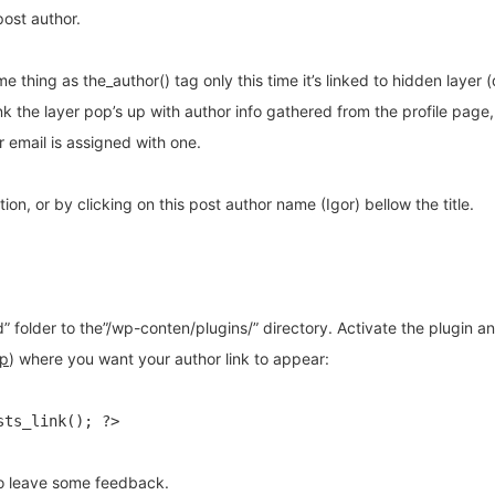
post author.
e thing as the_author() tag only this time it’s linked to hidden layer (
ink the layer pop’s up with author info gathered from the profile page,
r email is assigned with one.
tion
, or by clicking on this post author name (Igor) bellow the title.
 folder to the”/wp-conten/plugins/” directory. Activate the plugin a
op
) where you want your author link to appear:
sts_link(); ?>
 to leave some feedback.