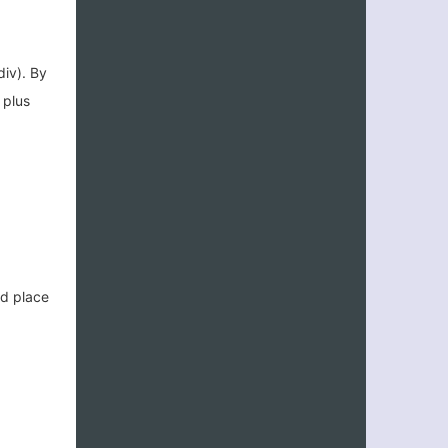
div). By
 plus
nd place
客服小美