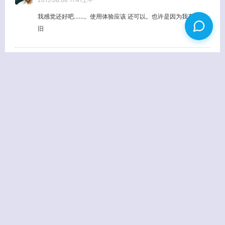
2015.08.08 11:41上午
我感觉还好吧……。使用体验应该 还可以。也许是因为我喜新厌
旧
路易大叔
回复
2015.07.31 11:24下午
更新之后就一直在用默认的
落花生
回复
2015.08.08 11:40上午
我用倒数第二张……。
姓名
(必填)
E-MAIL
(必填) - 不会公开 -