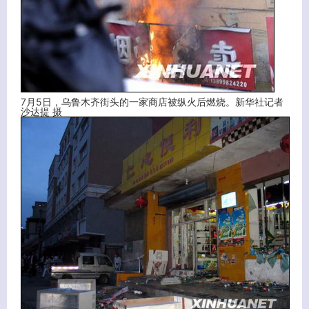
7月5日，乌鲁木齐街头的一家商店被纵火后燃烧。新华社记者
沙达提 摄
客服小美