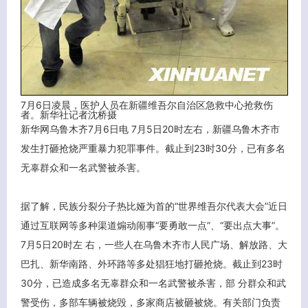
关闭弹窗
7月6日凌晨，医护人员在新疆维吾尔自治区急救中心抢救伤
者。新华社记者沈桥摄
新华网乌鲁木齐7月6日电 7月5日20时左右，新疆乌鲁木齐市
发生打砸抢烧严重暴力犯罪事件。截止到23时30分，已有多名
无辜群众和一名武警被杀害。
据了解，民族分裂分子热比娅为首的“世界维吾尔代表大会”近日
通过互联网等多种渠道煽动闹事“要勇敢一点”、“要出点大事”。
7月5日20时左 右，一些人在乌鲁木齐市人民广场、解放路、大
巴扎、新华南路、外环路等多处猖狂地打砸抢烧。截止到23时
30分，已造成多名无辜群众和一名武警被杀害，部 分群众和武
警受伤，多部车辆被烧毁，多家商店被砸被烧。有关部门负责