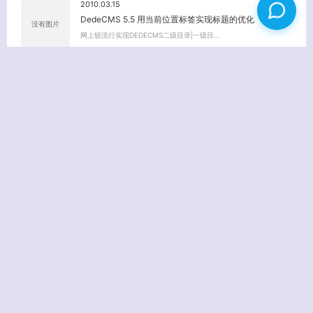
2010.03.15
DedeCMS 5.5 用当前位置标签实现标题的优化
没有图片
网上较流行实现DEDECMS二级目录|一级目…
评论
0 评论
还没有评论。
姓名
(必填)
E-MAIL
(必填) - 不会公开 -
URL