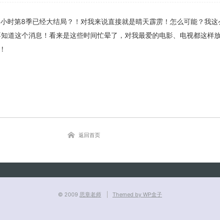
4小时第8季已经大结局？！对我来说直接就是晴天霹雳！怎么可能？我这
然不知道这个消息！看来是这些时间忙晕了，对我最爱的电影、电视都这样
！
关闭弹窗
返回首页
© 2009
思章老师
Themed by WP盒子