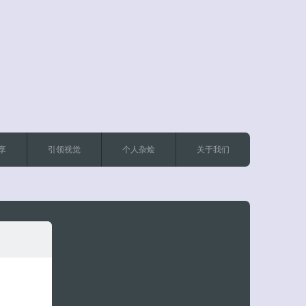
客服小美
享
引领视觉
个人杂烩
关于我们