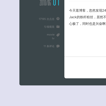
01
2010/06
今天逛博客，忽然发现2
Jack的铁杆粉丝，居
17195 次点击
心极了，同时也是兴奋啊
引领视觉
movie
tv
11 条评论