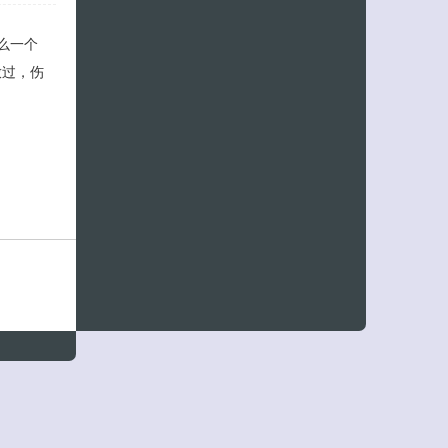
么一个
放过，伤