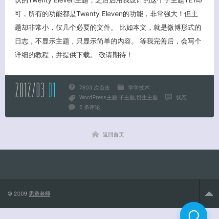
可，所有的功能都是Twenty Eleven的功能，非常强大！但主
题却非常小，仅几个必要的文件。 比如本文，就是微博形式的
关闭弹窗
日志，不显示主题，只显示简单的内容。 等我完善后，会写个
详细的教程，并提供下载。 敬请期待！
2012/03
01
7803 次点击
学学技术
WordPress主题
子主题
衍生主题
状态
5 条评论
返回首页
© 2009
思章老师