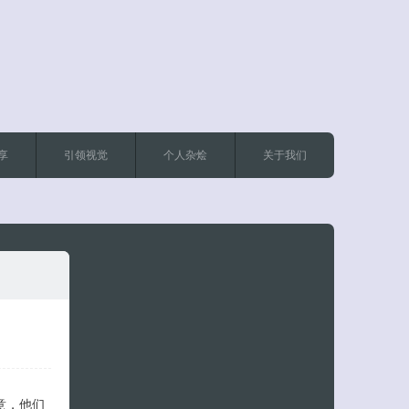
享
引领视觉
个人杂烩
关于我们
客服小美
创意，他们