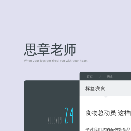
思章老师
When your legs get tired, run with your heart.
首页
美食
标签:
美食
24
食物总动员 这
2009/09
平时我们吃的面包等食品，想没