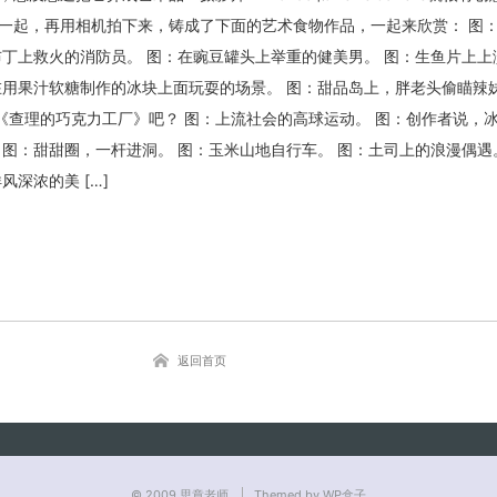
一起，再用相机拍下来，铸成了下面的艺术食物作品，一起来欣赏： 图
布丁上救火的消防员。 图：在豌豆罐头上举重的健美男。 图：生鱼片上上
在用果汁软糖制作的冰块上面玩耍的场景。 图：甜品岛上，胖老头偷瞄辣妹
关闭弹窗
像《查理的巧克力工厂》吧？ 图：上流社会的高球运动。 图：创作者说，
 图：甜甜圈，一杆进洞。 图：玉米山地自行车。 图：土司上的浪漫偶遇
风深浓的美 […]
返回首页
© 2009
思章老师
Themed by WP盒子