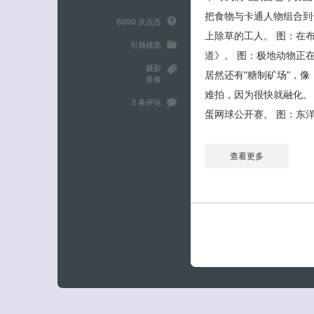
把食物与卡通人物组合到
6090 次点击
上除草的工人。 图：在
引领视觉
道》。 图：极地动物正
摄影
居然还有“糖制矿场”，
美食
难拍，因为很快就融化。
3 条评论
蛋网球公开赛。 图：东洋
查看更多