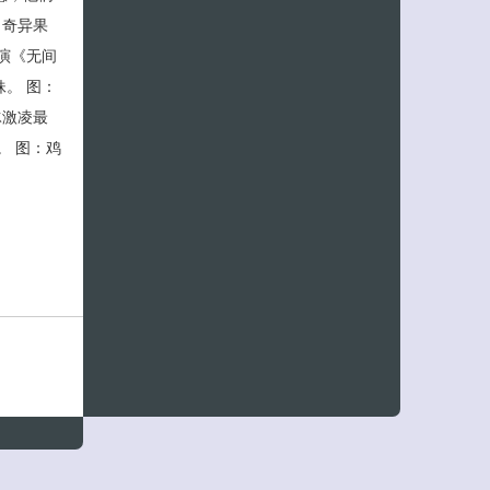
：奇异果
演《无间
。 图：
冰激凌最
。 图：鸡