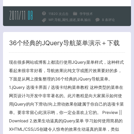
2011/11
08
11820 次点击
学学技术
WP
导航
属性
描述
菜单
输出
8 条评论
36个经典的JQuery导航菜单演示＋下载
关闭弹窗
现在很多网站或博客上都流行使用JQuery菜单样式，这种样式
看起来很非常好看，导航效果比纯文字或图片效果要好的多，
下面是从网上搜集整理的36个经典的JQuery导航菜单。
1.jQuery 选项卡界面 / 选项卡结构菜单教程 这种类型的菜单在
网页设计与开发中非常著名的。此片教程是向大家展示如何使
用jQuery的向下滑动/向上滑动效果创建属于你自己的选项卡菜
单。要非常留心此演示哟，你一定会喜欢上它的。 Preview ||
Download 2.效果生动逼真的jQuery菜单 学习如何使用简易的
XHTML/CSS/JS创建令人惊奇的效果生动逼真的菜单，类似