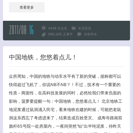
查看更多
2011/08
16
4448 次点击
生活百态
停职
动车
王勇平
没有评论
中国地铁，您悠着点儿！
关闭弹窗
众所周知，中国的地铁与动车水平有了新的突破，据称都可以
快得超过飞机了，你说NB不NB？！不过，技术有一个重要的
性质－两面性，在高科技发展的同时，必然给我们带来负面的
影响，菠萝要提醒一句：中国地铁，您悠着点儿！ 北京地铁工
地泥浆通过鼠洞涌入民宅，看来地铁在建的时候，可能把老鼠
洞这东西忘了考虑进来了，结果造成百姓受灾。 成寿寺路南双
旗杆65号院一处房屋内，一夜间突然“钻”出半吨泥浆，待昨天