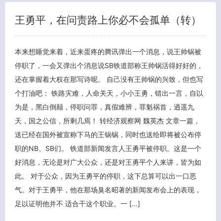
王勇平，在问责路上你必不会孤单（转）
本来想睡觉来着，近来蛋疼的腾讯弹出一个消息，说王帅锅被
停职了，一会又弹出个消息说SB铁道部称王帅锅活得好好的，
还在掌握着大权在那写诗呢。 自己没有王帅锅的兴致，但也写
个打油吧： 铁路灾难，人命关天，小小王勇，错出一言，自以
为是，黑白倒颠，停职问罪，真假难辨，罪魁祸首，逍遥九
客服小美
天，国之公信，所剩几焉！ 转经济观察网 魏英杰 文章一篇，
送已经在国外被宣称下马的王锅锅，同时也送给即将被公布停
职的NB、SB们。 铁道部新闻发言人王勇平被停职。这是一个
好消息，无论是对广大公众，还是对王勇平个人来讲，皆为如
此。 对于公众，因为王勇平的停职，这下总算可以出一口恶
气。对于王勇平，他在那场臭名昭著的新闻发布会上的表现，
足以证明他并不 适合干这个职业。一 […]