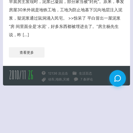
早晨房主发现时，泥浆已凝固，部分家当被“封死”。原来，事发
房屋30米外就是地铁工地，工地为防止地基下沉向地层注入泥
浆，疑泥浆通过鼠洞涌入民宅。 >>惊呆了 平白冒出一屋泥浆
“房 间里面全是‘水泥’，好多东西都被埋进去了。”房主杨先生
说，昨 […]
查看更多
2010/11
26
12136 次点击
生活百态
动车
地铁
灾难
7 条评论
返回首页
© 2009
思章老师