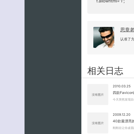
f.allowhtml=’1′;
思章
认准了
相关日志
2010.03.25
四款Favic
没有图片
今天突然发现自己
2009.12.20
40款最漂亮的
没有图片
刚刚在让你桌面