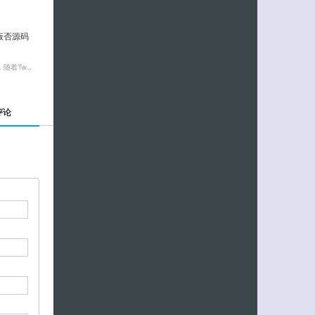
饭否源码
随着Tw…
评论