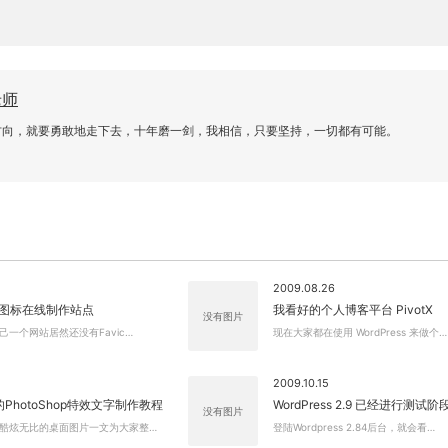
老师
方向，就要勇敢地走下去，十年磨一剑，我相信，只要坚持，一切都有可能。
2009.08.26
on图标在线制作站点
我看好的个人博客平台 PivotX
没有图片
一个网站居然还没有Favic…
现在大家都在使用 WordPress 来做个…
关闭弹窗
2009.10.15
PhotoShop特效文字制作教程
WordPress 2.9 已经进行测试阶
没有图片
酷炫无比的桌面图片一文为大家整…
登陆Wordpress 2.84后台，就会看…