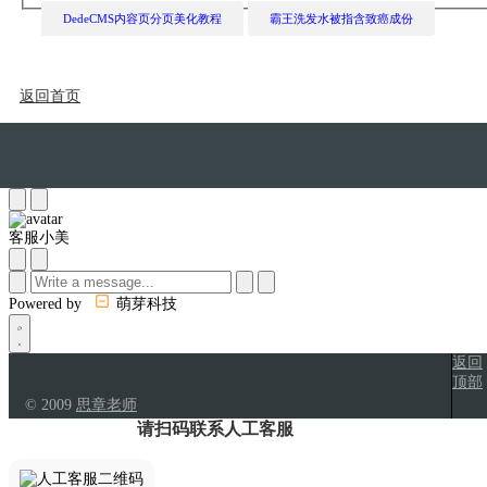
DedeCMS内容页分页美化教程
霸王洗发水被指含致癌成份
返回首页
客服小美
Powered by
萌芽科技
返回
顶部
© 2009
思章老师
请扫码联系人工客服