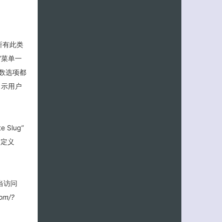
别所有此类
客服小美
”菜单一
多数选项都
 示用户
Slug”
自定义
，当访问
om/?