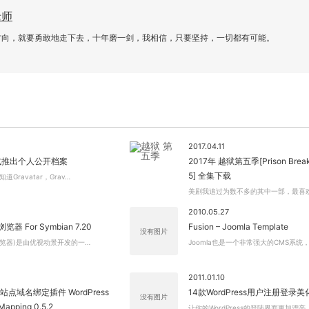
老师
方向，就要勇敢地走下去，十年磨一剑，我相信，只要坚持，一切都有可能。
2017.04.11
r正式推出个人公开档案
2017年 越狱第五季[Prison Break
5] 全集下载
Gravatar，Grav…
美剧我追过为数不多的其中一部，最喜
2010.05.27
器 For Symbian 7.20
Fusion – Joomla Template
没有图片
浏览器)是由优视动景开发的一…
Joomla也是一个非常强大的CMS系统
2011.01.10
s多站点域名绑定插件 WordPress
14款WordPress用户注册登录
没有图片
Mapping 0.5.2
让你的WordPress的登陆界面更加漂亮