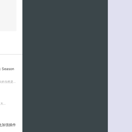
 Season
欢的当然是…
，大…
美化加强插件
、…