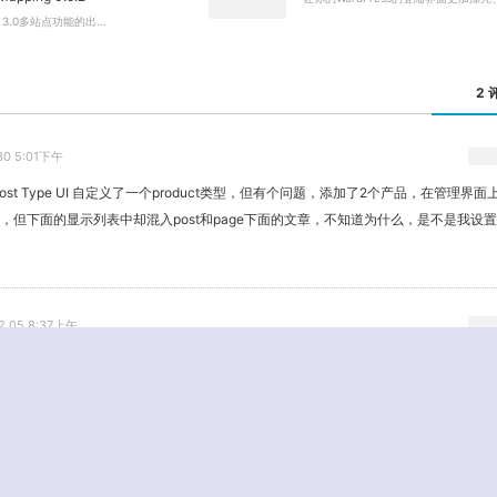
ss 3.0多站点功能的出…
2 
.30 5:01下午
 Post Type UI 自定义了一个product类型，但有个问题，添加了2个产品，在管理界
，但下面的显示列表中却混入post和page下面的文章，不知道为什么，是不是我设
02.05 8:37上午
URL链接更换的呢？