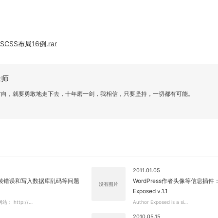
CSS布局16例.rar
关闭弹窗
老师
方向，就要勇敢地走下去，十年磨一剑，我相信，只要坚持，一切都有可能。
2011.01.05
us安装错误和写入数据库乱码等问题
WordPress作者头像等信息插件：A
没有图片
Exposed v.1.1
网站： http://…
Author Exposed is a si…
2010.05.15