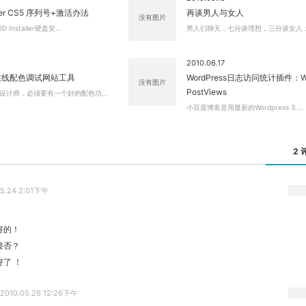
ver CS5 序列号+激活办法
再谈男人与女人
没有图片
Installer硬盘安…
男人们聊天，七分谈理想，三分谈女人
2010.06.17
在线配色调试网站工具
WordPress日志访问统计插件：W
没有图片
PostViews
设计师，必须要有一个好的配色功…
小百度博客是用最新的Wordpress 3.…
2 
05.24 2:01下午
好的！
接否？
了 ！
2010.05.26 12:26下午