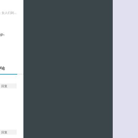
；女人们则…
P-
评论
回复
回复