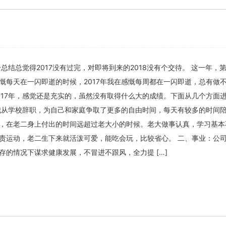
个总结总觉得2017没有过完，对即将到来的2018没有个交待。 这一年，
慨每天在一闪即逝的时候，2017年我在感慨每周都在一闪即逝，总有做
017年，感觉还是充实的，虽然没有取得什么大的成绩。下面从几个方面
我从学校辞职，为自己和家庭争取了更多的自由时间，每天有较多的时间
，在老二身上付出的时间远超过老大小的时候。老大做事认真，学习基本
责运动，老二生下来就活泼可爱，能吃会玩，比较省心。 二、事业：公
存的情况下谋求健康发展，不冒进不跟风，全力提 […]