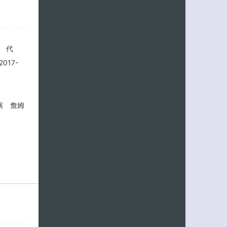
◎年 代
017-
 演 詹姆