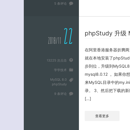
5 条评论
22
phpStudy 升级
2018/11
在阿里香港服务器折腾两天
就在本地安装了phpStu
13225 次点击
步到位，升级到MySQL
学学技术
mysql8.0.12 。如
MySQL 8.0
来MySQL目录中的my.
phpStudy
录。 3、然后把下载的新
9 条评论
[…]
查看更多