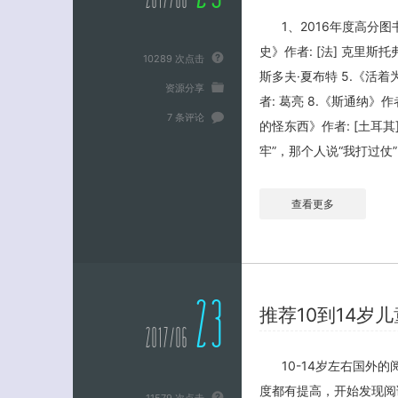
2017/06
1、2016年度高分图
史》作者: [法] 克里斯托
10289 次点击
斯多夫·夏布特 5.《活着
资源分享
者: 葛亮 8.《斯通纳》作
7 条评论
的怪东西》作者: [土耳
牢”，那个人说“我打过仗”
查看更多
23
推荐10到14岁
2017/06
10-14岁左右国外
度都有提高，开始发现阅
11579 次点击