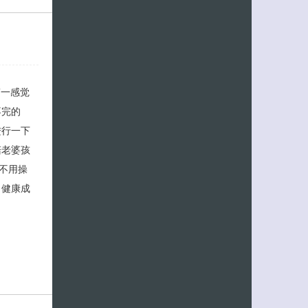
第一感觉
客服小美
不完的
进行一下
陪老婆孩
不用操
司健康成