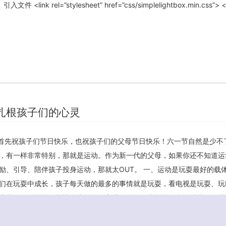
件 <link rel=”stylesheet” href=”css/simplelightbox.min.css”> <
扎根孩子们的心灵
首先祝孩子们节日快乐，也祝孩子们的父母节日快乐！六一节自然是少不
，有一样非常特别，那就是运动。作为新一代的父母，如果你还不知道运
励、引导、陪伴孩子投身运动，那就太OUT。 一、运动是玩耍最好的载体
们在玩耍中成长，孩子每天做的最多的事情就是玩耍，看电视是玩耍、玩P
也是玩耍，显然，相比静坐的玩耍方式，在玩耍中运动、在运动中玩耍是
证明静坐生活方式对于孩子的不利影响，静坐使得儿童、青少年运动不足
问题。 二、运动促进孩子全面发育 家长们往往热衷于 […]