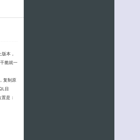
上版本，
，干脆就一
后，复制原
QL目
位置是：