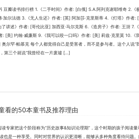
关闭弹窗
书 豆瓣读书排行榜 1.《二手时间》作者: [白俄] S.A.阿列克谢耶维奇 2.
弗·加尔法德 3.《无人生还》作者: [英] 阿加莎·克里斯蒂 4.《灯塔》作者: [
为了讲述》作者: [哥伦比亚] 加西亚·马尔克斯 6.《造房子》作者: 王澍 7
者: [美] 约翰·威廉斯 9.《我可以咬一口吗》作者: [美] 莉兹·克里莫 10.
其] 奥尔罕·帕慕克 每个人都觉得自己是受害者，而不是参与者。这个人说“
，第三个就说“我曾经在一片废墟 […]
儿童看的50本童书及推荐理由
的阅读专家把这个阶段称为“历史故事&知识论理期”，这个时期的孩子阅读
读也是一种享受。同时对世界的认识更清晰，能够从多种角度看待问题。