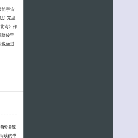
《极简宇宙
法] 克里
.《北鸢》作
《我脑袋里
我也坐过
量和阅读速
阅读的书