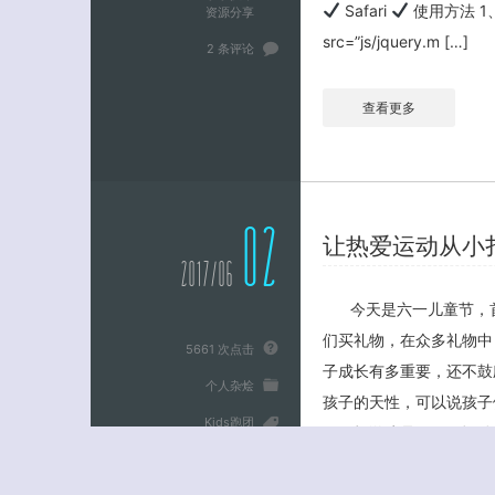
Safari
使用方法 1、引入文
资源分享
src=”js/jquery.m […]
2 条评论
查看更多
02
让热爱运动从小
2017/06
今天是六一儿童节，
们买礼物，在众多礼物中
5661 次点击
子成长有多重要，还不鼓
个人杂烩
孩子的天性，可以说孩子
Kids跑团
耍、打游戏是玩耍，运动
儿童
沐风跑团
心的方式。大量研究不无
跑步
能退化、肥胖、视力下降等