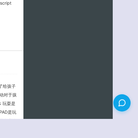
script
了给孩子
动对于孩
 玩耍是
AD是玩
最有利身
，带来机