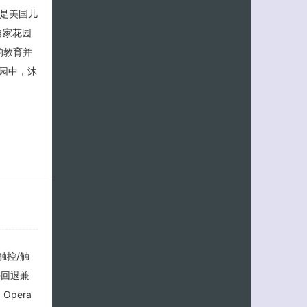
》是美国儿
自家花园
的教育并
园中，沐
 触控/触
，并回退兼
Opera