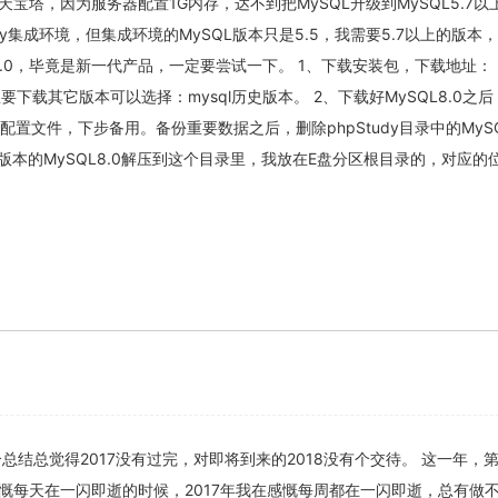
宝塔，因为服务器配置1G内存，达不到把MySQL升级到MySQL5.7以
dy集成环境，但集成环境的MySQL版本只是5.5，我需要5.7以上的版本
8.0，毕竟是新一代产品，一定要尝试一下。 1、下载安装包，下载地址：
果你想要下载其它版本可以选择：mysql历史版本。 2、下载好MySQL8.0之
ini配置文件，下步备用。备份重要数据之后，删除phpStudy目录中的MyS
版本的MySQL8.0解压到这个目录里，我放在E盘分区根目录的，对应的
个总结总觉得2017没有过完，对即将到来的2018没有个交待。 这一年，
慨每天在一闪即逝的时候，2017年我在感慨每周都在一闪即逝，总有做