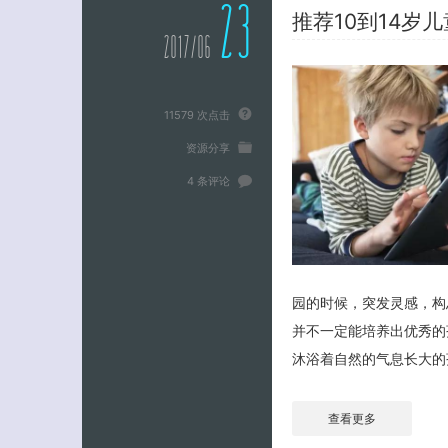
23
推荐10到14岁
2017/06
11579 次点击
资源分享
4 条评论
园的时候，突发灵感，构
并不一定能培养出优秀的
沐浴着自然的气息长大的孩
查看更多