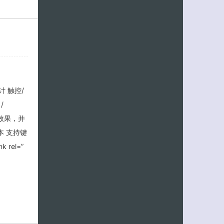
计 触控/
/
过度效果，并
版本 支持键
 rel=”