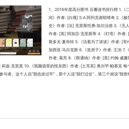
1、2016年度高分图书 豆瓣读书排行榜 1.《
间》作者: [白俄] S.A.阿列克谢耶维奇 2.《
史》作者: [法] 克里斯托弗·加尔法德 3.《无
作者: [英] 阿加莎·克里斯蒂 4.《灯塔》作者: 
斯多夫·夏布特 5.《活着为了讲述》作者: [哥
加西亚·马尔克斯 6.《造房子》作者: 王澍 7.
关闭弹窗
作者: 葛亮 8.《斯通纳》作者: [美] 约翰·威廉
] 莉兹·克里莫 10.《我脑袋里的怪东西》作者: [土耳其] 奥尔罕·帕慕克 
参与者。这个人说“我也坐过牢”，那个人说“我打过仗”，第三个就说“我曾