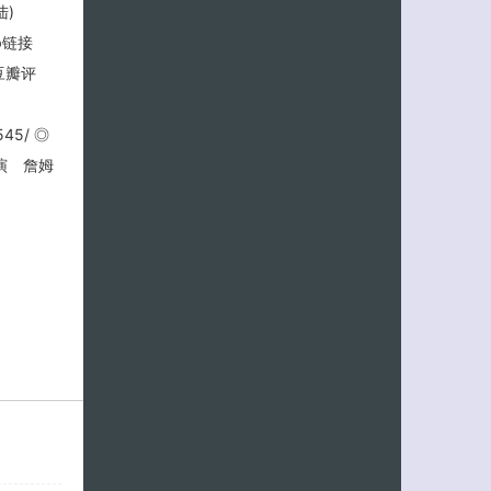
陆)
Db链接
 ◎豆瓣评
9545/ ◎
演 詹姆