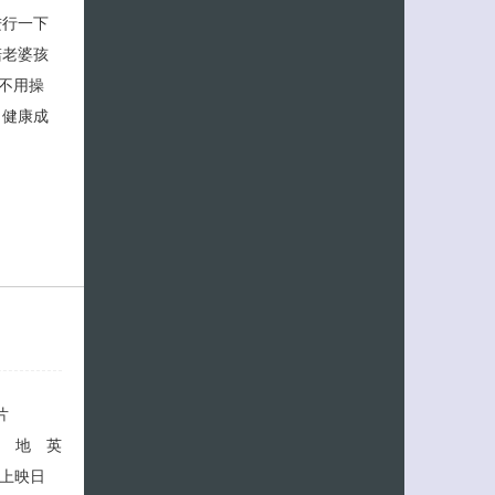
进行一下
陪老婆孩
不用操
司健康成
客服小美
 ◎片
◎产 地 英
上映日