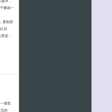
上版本，
，干脆就一
后，复制原
QL目
位置是：
第一感觉
不完的