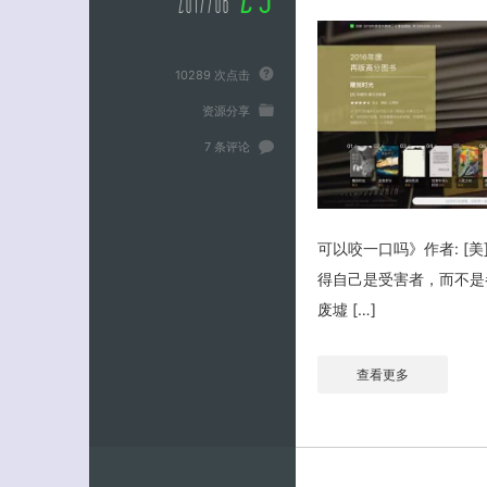
2017/06
10289 次点击
资源分享
7 条评论
可以咬一口吗》作者: [美
得自己是受害者，而不是
废墟 […]
查看更多