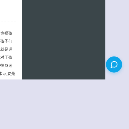
，也祝孩
给孩子们
那就是运
动对于孩
子投身运
体 玩耍是
孩子每天
PAD是玩
最有利身
，带来机