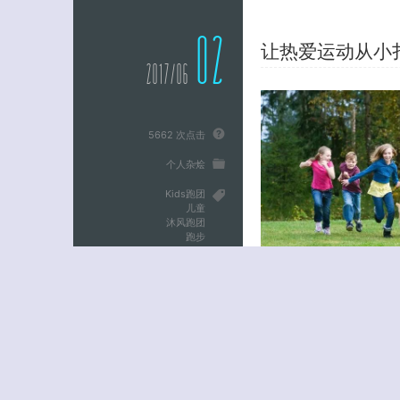
02
让热爱运动从小
2017/06
5662 次点击
个人杂烩
Kids跑团
儿童
沐风跑团
跑步
没有评论
耍、打游戏是玩耍，运动
心的方式。大量研究不无
能退化、肥胖、视力下降等