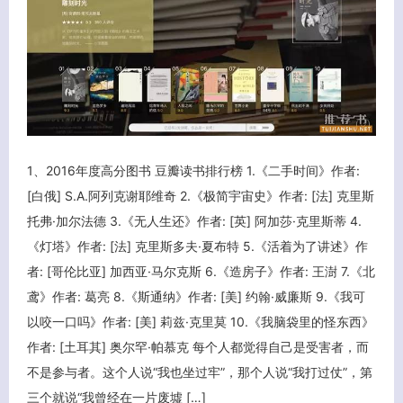
1、2016年度高分图书 豆瓣读书排行榜 1.《二手时间》作者:
关闭弹窗
[白俄] S.A.阿列克谢耶维奇 2.《极简宇宙史》作者: [法] 克里斯
托弗·加尔法德 3.《无人生还》作者: [英] 阿加莎·克里斯蒂 4.
《灯塔》作者: [法] 克里斯多夫·夏布特 5.《活着为了讲述》作
者: [哥伦比亚] 加西亚·马尔克斯 6.《造房子》作者: 王澍 7.《北
鸢》作者: 葛亮 8.《斯通纳》作者: [美] 约翰·威廉斯 9.《我可
以咬一口吗》作者: [美] 莉兹·克里莫 10.《我脑袋里的怪东西》
作者: [土耳其] 奥尔罕·帕慕克 每个人都觉得自己是受害者，而
不是参与者。这个人说“我也坐过牢”，那个人说“我打过仗”，第
三个就说“我曾经在一片废墟 […]