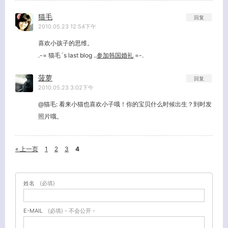
猫毛
回复
2010.05.23 12:54下午
喜欢小孩子的思维。
.-= 猫毛´s last blog ..
参加韩国婚礼
=-.
菠萝
回复
2010.05.23 3:02下午
@猫毛: 看来小猫也喜欢小子哦！你的宝贝什么时候出生？到时发
照片哦。
« 上一页
1
2
3
4
姓名
(必填)
E-MAIL
(必填) - 不会公开 -