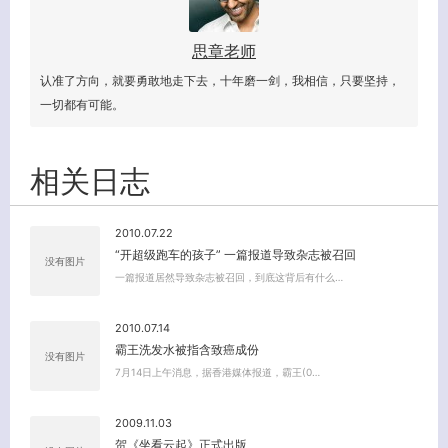
思章老师
认准了方向，就要勇敢地走下去，十年磨一剑，我相信，只要坚持，
一切都有可能。
相关日志
2010.07.22
“开超级跑车的孩子” 一篇报道导致杂志被召回
没有图片
一篇报道居然导致杂志被召回，到底这背后有什么…
2010.07.14
霸王洗发水被指含致癌成份
没有图片
7月14日上午消息，据香港媒体报道，霸王(0…
客服小美
2009.11.03
贺《坐看云起》正式出版