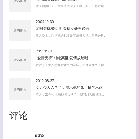
没有图片
昨天因闹肚子、发烧请假没来上班，今天不再发烧…
2009.10.30
定时关机/倒计时关机批处理代码
没有图片
昨天晚上，想把我的机器设置成每天早上自动开机…
2012.11.01
“爱情天梯”相继离世,爱情成绝唱
没有图片
古往今来文人墨客对爱情的诠释，在这条爱情天梯…
2010.08.27
女儿今天入学了，展示她的第一幅艺术画
没有图片
前天，25号女儿就应该入学了，我们那天做好准…
评论
5 评论