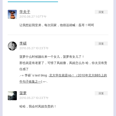
学夫子
回复
2010.06.27 1:07下午
关闭弹窗
让我想起我堂弟，每次回家，他很远就喊：磊哥！呵呵
李硕
回复
2010.05.27 10:23下午
菠萝什么时候蹦出来一个女儿，菠萝有女儿了！
那也就是有老婆了，可惜了凤姐撒，凤姐怎么办 哈，你太没有责
任感了
.-= 李硕´s last blog ..
北大学生就是nb！（2010年北大BBS上的
牛句子收集之一)
=-.
菠萝
回复
2010.05.27 10:23下午
哈哈，我会对凤姐负责的！