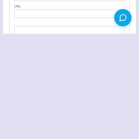
URL
CSS经典布局16例演示+下载
月光删除两篇最新日志，原因不知