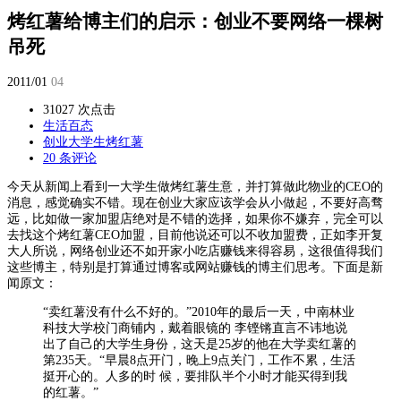
烤红薯给博主们的启示：创业不要网络一棵树
吊死
2011/01
04
31027 次点击
生活百态
创业
大学生
烤红薯
20 条评论
今天从新闻上看到一大学生做烤红薯生意，并打算做此物业的CEO的
消息，感觉确实不错。现在创业大家应该学会从小做起，不要好高骛
远，比如做一家加盟店绝对是不错的选择，如果你不嫌弃，完全可以
去找这个烤红薯CEO加盟，目前他说还可以不收加盟费，正如李开复
大人所说，网络创业还不如开家小吃店赚钱来得容易，这很值得我们
这些博主，特别是打算通过博客或网站赚钱的博主们思考。下面是新
闻原文：
“卖红薯没有什么不好的。”2010年的最后一天，中南林业
科技大学校门商铺内，戴着眼镜的 李铿锵直言不讳地说
出了自己的大学生身份，这天是25岁的他在大学卖红薯的
第235天。
“早晨8点开门，晚上9点关门，工作不累，生活
挺开心的。人多的时 候，要排队半个小时才能买得到我
的红薯。”