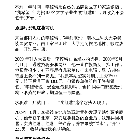
不到一年时间，李铿锵用自己的品牌创立了10家连锁店，
“我希望1年内招100名大学毕业生做‘红薯郎’，月收入不会
低于1万元。”
旅游时发现红薯商机
来自邵阳农村的李铿锵，5年前来到中南林业科技大学就
读国贸专业。由于家里困难，大学期间摆过地摊、收过废
品、开过寿司店。
2009 年升入大四后，李铿锵面临就业的选择。2009年9月
到11月，通过招聘会和网络，他一直在投简历、找工作，
但回音很少，好不容易有几家单位打来电话，双 方却在
待遇上谈不到一块儿。“我原本期望实习期月工资1500
元，转正后月工资3000元，但很多单位给的工资都很
低。”李铿锵说，受金融危机影响，他和 同学们都感受到
就业形势的严峻，期望值一再降低。
求职难，那就自己干，“卖红薯”这个念头闪现了。
2009年10月，李铿锵在北京游玩时意外发现了烤红薯的商
机，他考察了北京一家卖红薯机器的企业后，决定买回机
器，卖烤红薯、红薯干等产品，并在母校“试水”，“开业
235天，收益超出我的期望值。”