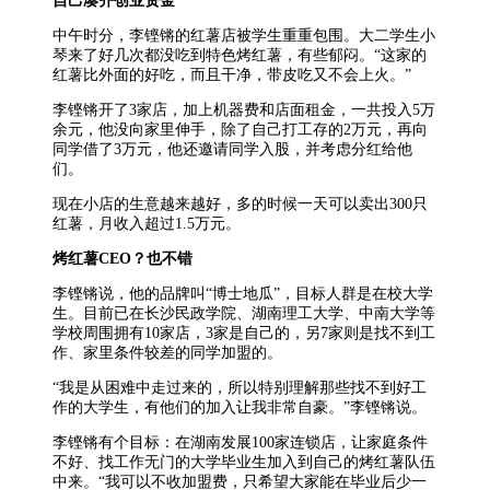
自己凑齐创业资金
中午时分，李铿锵的红薯店被学生重重包围。大二学生小
琴来了好几次都没吃到特色烤红薯，有些郁闷。“这家的
红薯比外面的好吃，而且干净，带皮吃又不会上火。”
李铿锵开了3家店，加上机器费和店面租金，一共投入5万
余元，他没向家里伸手，除了自己打工存的2万元，再向
同学借了3万元，他还邀请同学入股，并考虑分红给他
们。
现在小店的生意越来越好，多的时候一天可以卖出300只
红薯，月收入超过1.5万元。
烤红薯CEO？也不错
李铿锵说，他的品牌叫“博士地瓜”，目标人群是在校大学
生。目前已在长沙民政学院、湖南理工大学、中南大学等
学校周围拥有10家店，3家是自己的，另7家则是找不到工
作、家里条件较差的同学加盟的。
“我是从困难中走过来的，所以特别理解那些找不到好工
作的大学生，有他们的加入让我非常自豪。”李铿锵说。
李铿锵有个目标：在湖南发展100家连锁店，让家庭条件
不好、找工作无门的大学毕业生加入到自己的烤红薯队伍
中来。“我可以不收加盟费，只希望大家能在毕业后少一