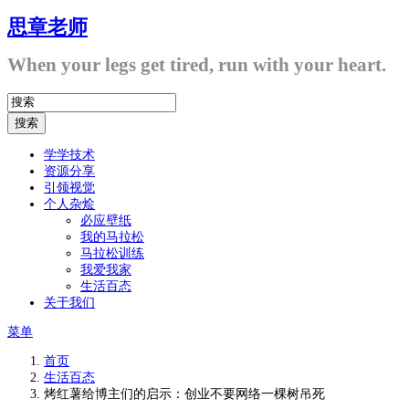
思章老师
When your legs get tired, run with your heart.
学学技术
资源分享
引领视觉
个人杂烩
必应壁纸
我的马拉松
马拉松训练
我爱我家
生活百态
关于我们
菜单
首页
生活百态
烤红薯给博主们的启示：创业不要网络一棵树吊死