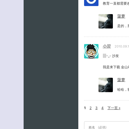
教育一直都需要
菠萝
是的，
小羿
2010.09.
|||-_- 沙发
我是来下载 金山毒
菠萝
哈哈，
1
2
3
4
下一页 »
姓名
(必填)