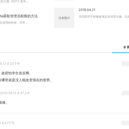
款主题: X2013 发布…
2019.04.21
Vista获取管理员权限的方法
寻找那些不能够被满足的深层兴趣，比
没有图片
ista在使用的时候，经常…
6 
09.13 9:33下午
，政府怕学生造反啊。
在哪里就是没人能改变现在的形势。
2010.09.14 8:47上午
很难。
关闭弹窗
13 8:57下午