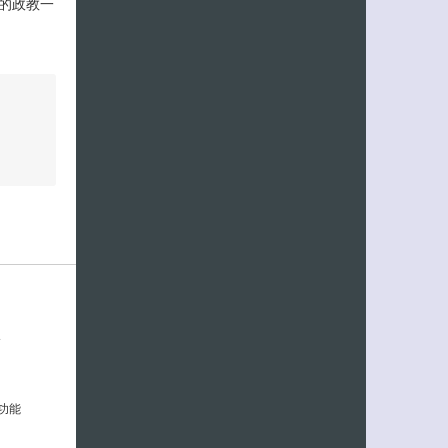
的政教一
…
客服小美
增功能