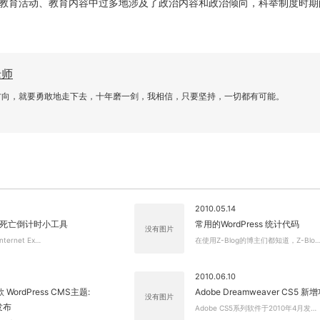
教育活动、教育内容中过多地涉及了政治内容和政治倾向，科举制度时期
老师
方向，就要勇敢地走下去，十年磨一剑，我相信，只要坚持，一切都有可能。
2010.05.14
 XP死亡倒计时小工具
常用的WordPress 统计代码
没有图片
nternet Ex…
在使用Z-Blog的博主们都知道，Z-Blo
2010.06.10
WordPress CMS主题:
Adobe Dreamweaver CS5 新
没有图片
0发布
Adobe CS5系列软件于2010年4月发…