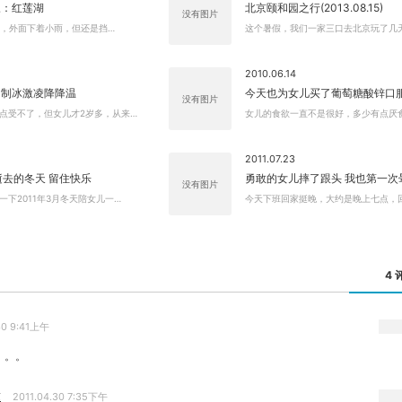
三：红莲湖
北京颐和园之行(2013.08.15)
没有图片
6日，外面下着小雨，但还是挡…
这个暑假，我们一家三口去北京玩了几
2010.06.14
自制冰激凌降降温
今天也为女儿买了葡萄糖酸锌口
没有图片
点受不了，但女儿才2岁多，从来…
女儿的食欲一直不是很好，多少有点厌
2011.07.23
 逝去的冬天 留住快乐
勇敢的女儿摔了跟头 我也第一次
没有图片
一下2011年3月冬天陪女儿一…
今天下班回家挺晚，大约是晚上七点，
4 
30 9:41上午
。。。
章
2011.04.30 7:35下午