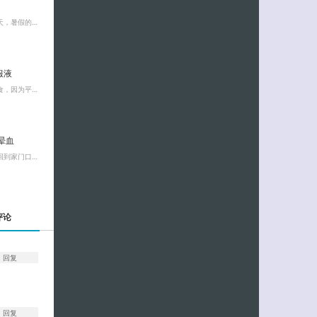
天，暑假的…
服液
食，因为平…
晕血
回到家门口…
评论
回复
回复