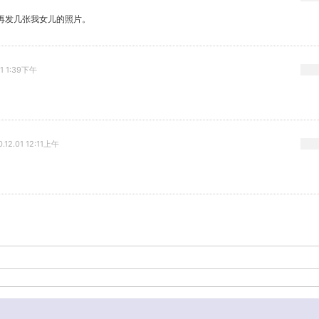
再发几张我女儿的照片。
21 1:39下午
0.12.01 12:11上午
-