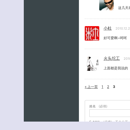
这几天
小杜
2010.12.
好可爱啊~呵呵
火头坨工
201
上面都是我说的
« 上一页
1
2
3
姓名
(必填)
E-MAIL
(必填) - 不会公开 