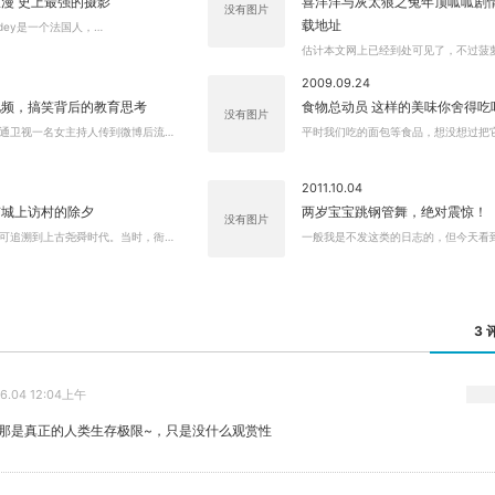
漫 史上最强的摄影
喜洋洋与灰太狼之兔年顶呱呱剧
没有图片
载地址
ckedey是一个法国人，…
估计本文网上已经到处可见了，不过菠
关闭弹窗
2009.09.24
视频，搞笑背后的教育思考
食物总动员 这样的美味你舍得吃
没有图片
通卫视一名女主持人传到微博后流…
平时我们吃的面包等食品，想没想过把
2011.10.04
京城上访村的除夕
两岁宝宝跳钢管舞，绝对震惊！
没有图片
可追溯到上古尧舜时代。当时，衙…
一般我是不发这类的日志的，但今天看
3 
06.04 12:04上午
0”,那是真正的人类生存极限~，只是没什么观赏性