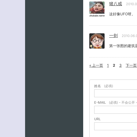
猪八戒
2010.
这好像UFO呀。
一剑
2010.06
第一张图的建筑
« 上一页
1
2
3
下一页 
姓名
(必填)
E-MAIL
(必填) - 不会公开 
URL