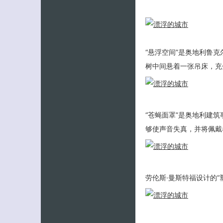
“悬浮空间”是奥地利鲁
树中间悬着一张吊床，充
“苍蝇面罩”是奥地利建筑
够使声音失真，并将佩戴
劳伦斯·曼斯特福设计的