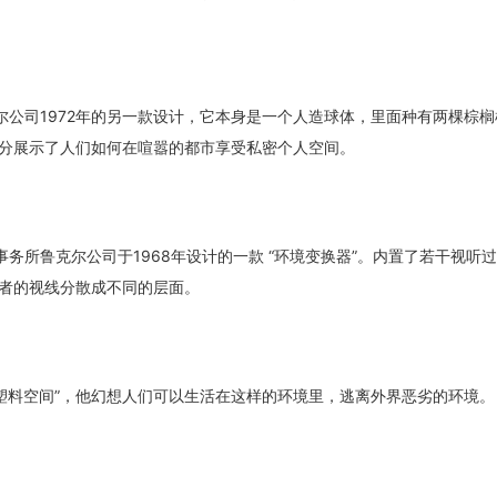
克尔公司1972年的另一款设计，它本身是一个人造球体，里面种有两棵棕
分展示了人们如何在喧嚣的都市享受私密个人空间。
事务所鲁克尔公司于1968年设计的一款 “环境变换器”。内置了若干视听
者的视线分散成不同的层面。
“塑料空间”，他幻想人们可以生活在这样的环境里，逃离外界恶劣的环境。