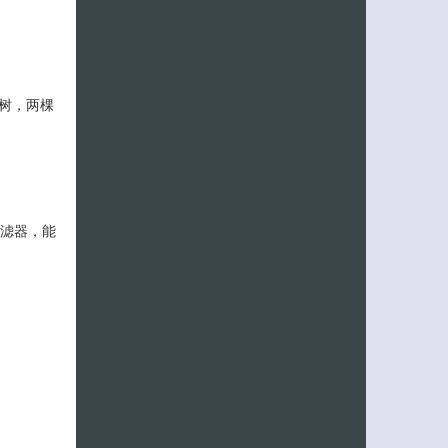
榈树，两棵
过滤器，能
客服小美