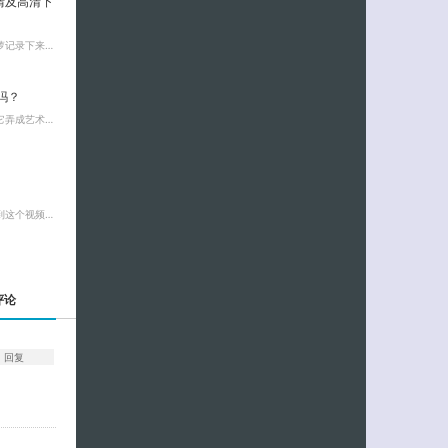
情及高清下
萝记录下来…
吗？
它弄成艺术…
到这个视频…
评论
回复